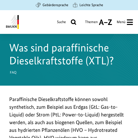
Zum
Zur
Zur
Gebärdensprache
Leichte Sprache
Hauptinhalt
Suche
Hauptnavigation
springen
springen
springen
Suche
Themen
Menü
A
bis
Bundesministerium
Z
für
Was sind paraffinische
Umwelt,
Klimaschutz,
Dieselkraftstoffe (XTL)?
Naturschutz
und
FAQ
nukleare
Sicherheit
Paraffinische Dieselkraftstoffe können sowohl
synthetisch, zum Beispiel aus Erdgas (GtL:
Gas-to-
Liquid
) oder Strom (PtL:
Power-to-Liquid
) hergestellt
werden, als auch aus biogenen Quellen, zum Beispiel
aus hydrierten Pflanzenölen (HVO –
Hydrotreated
Vegetable Oils
). HVO wiederum kann aus