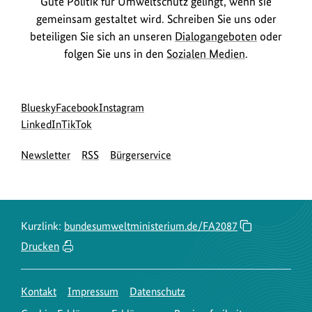
Gute Politik für Umweltschutz gelingt, wenn sie
gemeinsam gestaltet wird. Schreiben Sie uns oder
beteiligen Sie sich an unseren
Dialogangeboten
oder
folgen Sie uns in den
Sozialen Medien
.
Social
zur
zur
zur
Bluesky
Facebook
Instagram
Media
Bluesky-
zur
zur
Facebook-
Instagram-
LinkedIn
TikTok
Navigation
Seite
LinkedIn-
TikTok-
Seite
Seite
Newsletter
RSS
Bürgerservice
des
Seite
Seite
des
des
BMUKN
des
des
BMUKN
BMUKN
BMUKN
BMUKN
Kurzlink:
bundesumweltministerium.de/FA2087
Drucken
Kontakt
Impressum
Datenschutz