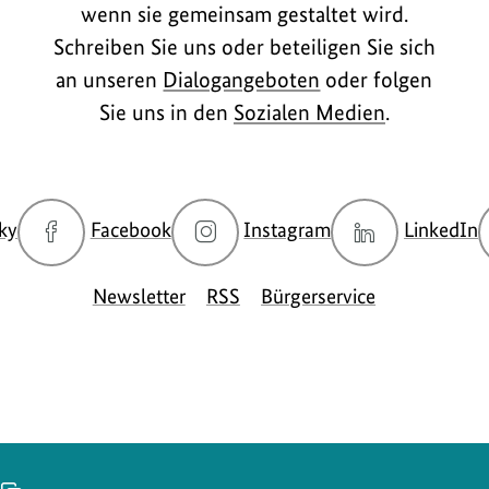
wenn sie gemeinsam gestaltet wird.
Schreiben Sie uns oder beteiligen Sie sich
an unseren
Dialogangeboten
oder folgen
Sie uns in den
Sozialen Medien
.
zur
zur
zur
z
ky
Facebook
Instagram
LinkedIn
Bluesky-
Facebook-
Instagram-
L
Seite
Seite
Seite
S
Newsletter
RSS
Bürgerservice
des
des
des
d
BMUKN
BMUKN
BMUKN