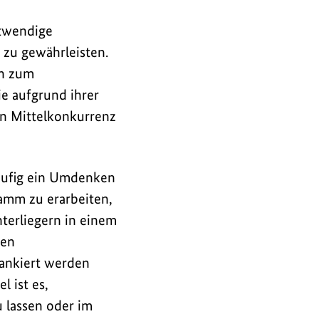
twendige
zu gewährleisten.
en zum
e aufgrund ihrer
in Mittelkonkurrenz
äufig ein Umdenken
amm zu erarbeiten,
terliegern in einem
den
lankiert werden
 ist es,
 lassen oder im