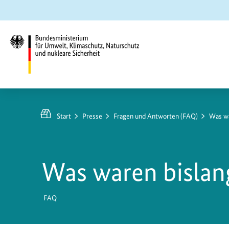
Zum
Zur
Zur
Hauptinhalt
Suche
Hauptnavigation
springen
springen
springen
Bundesministerium
für
Umwelt,
Start
Presse
Fragen und Antworten (FAQ)
Was wa
Klimaschutz,
Naturschutz
und
Was waren bislan
nukleare
Sicherheit
FAQ