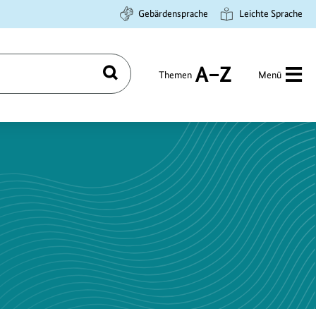
Gebärdensprache
Leichte Sprache
Themen
Menü
Suchen
A
bis
Z