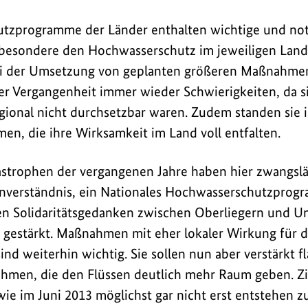
tzprogramme der Länder enthalten wichtige und no
sondere den Hochwasserschutz im jeweiligen Land 
bei der Umsetzung von geplanten größeren Maßnahm
er Vergangenheit immer wieder Schwierigkeiten, da si
egional nicht durchsetzbar waren. Zudem standen sie 
n, die ihre Wirksamkeit im Land voll entfalten.
strophen der vergangenen Jahre haben hier zwangsl
nverständnis, ein Nationales Hochwasserschutzprogr
n Solidaritätsgedanken zwischen Oberliegern und Un
h gestärkt. Maßnahmen mit eher lokaler Wirkung für 
nd weiterhin wichtig. Sie sollen nun aber verstärkt f
men, die den Flüssen deutlich mehr Raum geben. Ziel
e im Juni 2013 möglichst gar nicht erst entstehen zu