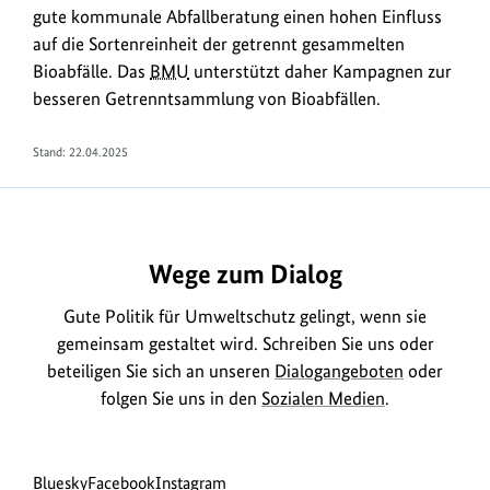
gute kommunale Abfallberatung einen hohen Einfluss
auf die Sortenreinheit der getrennt gesammelten
Bioabfälle. Das
BMU
unterstützt daher Kampagnen zur
besseren Getrenntsammlung von Bioabfällen.
Stand:
22.04.2025
https://www.bundesumweltministerium.de/FA1035
Wege zum Dialog
Gute Politik für Umweltschutz gelingt, wenn sie
gemeinsam gestaltet wird. Schreiben Sie uns oder
beteiligen Sie sich an unseren
Dialogangeboten
oder
folgen Sie uns in den
Sozialen Medien
.
Social
zur
zur
zur
Bluesky
Facebook
Instagram