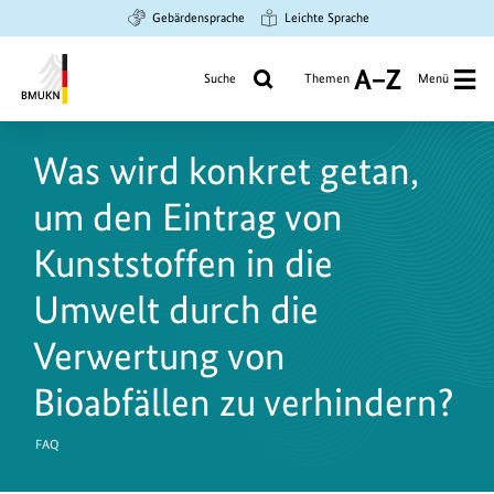
Zum
Zur
Zur
Gebärdensprache
Leichte Sprache
Hauptinhalt
Suche
Hauptnavigation
springen
springen
springen
Suche
Themen
Menü
A
bis
Bundesministerium
Z
für
Was wird konkret getan,
Umwelt,
Klimaschutz,
um den Eintrag von
Naturschutz
und
Kunststoffen in die
nukleare
Umwelt durch die
Sicherheit
Verwertung von
Bioabfällen zu verhindern?
FAQ