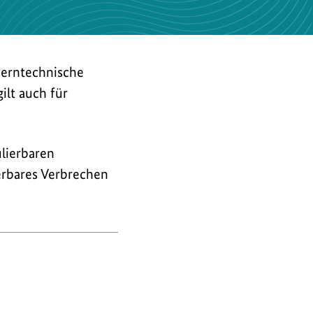
 kerntechnische
ilt auch für
ulierbaren
erbares Verbrechen