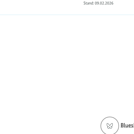
Stand:
09.02.2026
https://www.bundesumweltministerium.de/F
Social
Blues
Media