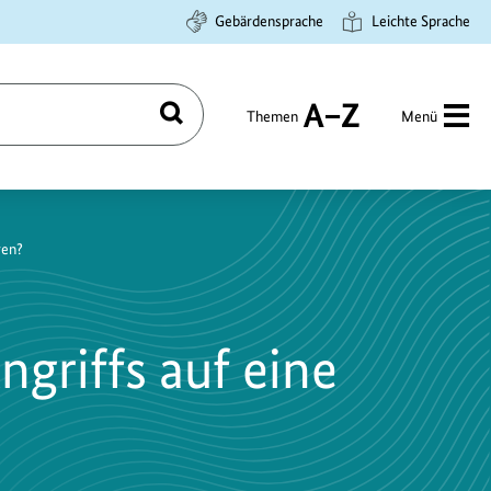
Gebärdensprache
Leichte Sprache
Themen
Menü
Suchen
A
bis
Z
ren?
ngriffs auf eine