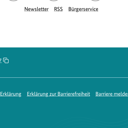
Seite
Seite
Seite
S
Newsletter
RSS
Bürgerservice
des
des
des
d
BMUKN
BMUKN
BMUKN
7
Erklärung
Erklärung zur Barrierefreiheit
Barriere melde