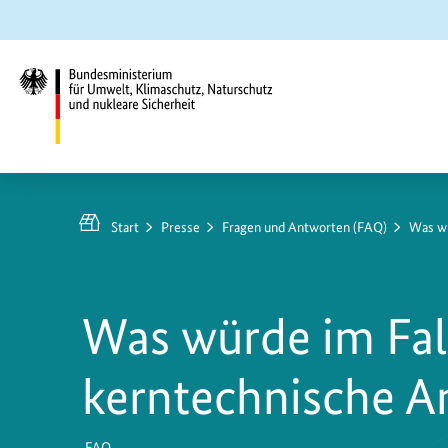
Zum
Zur
Zur
Hauptinhalt
Suche
Hauptnavigation
springen
springen
springen
Bundesministerium
für
Umwelt,
Start
Presse
Fragen und Antworten (FAQ)
Was wü
Klimaschutz,
Naturschutz
und
Was würde im Fall
nukleare
Sicherheit
kerntechnische A
FAQ