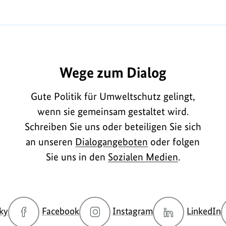
A1787
Wege zum Dialog
Gute Politik für Umweltschutz gelingt,
wenn sie gemeinsam gestaltet wird.
Schreiben Sie uns oder beteiligen Sie sich
an unseren
Dialogangeboten
oder folgen
Sie uns in den
Sozialen Medien
.
zur
zur
zur
z
ky
Facebook
Instagram
LinkedIn
Bluesky-
Facebook-
Instagram-
L