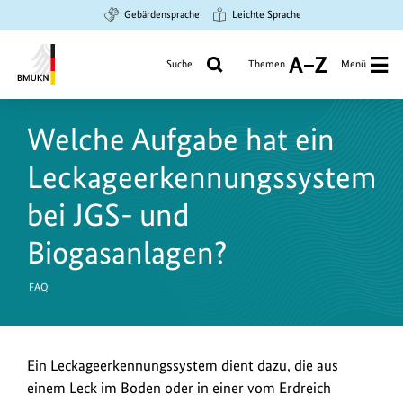
Zum
Zur
Zur
Gebärdensprache
Leichte Sprache
Hauptinhalt
Suche
Hauptnavigation
springen
springen
springen
Suche
Themen
Menü
A
bis
Bundesministerium
Z
für
Welche Aufgabe hat ein
Umwelt,
Klimaschutz,
Leckageerkennungssystem
Naturschutz
und
bei JGS- und
nukleare
Biogasanlagen?
Sicherheit
FAQ
Ein Leckageerkennungssystem dient dazu, die aus
einem Leck im Boden oder in einer vom Erdreich