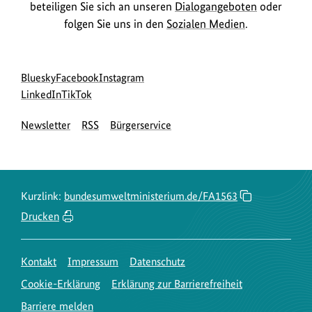
beteiligen Sie sich an unseren
Dialogangeboten
oder
folgen Sie uns in den
Sozialen Medien
.
Social
zur
zur
zur
Bluesky
Facebook
Instagram
Media
Bluesky-
zur
zur
Facebook-
Instagram-
LinkedIn
TikTok
Navigation
Seite
LinkedIn-
TikTok-
Seite
Seite
Newsletter
RSS
Bürgerservice
des
Seite
Seite
des
des
BMUKN
des
des
BMUKN
BMUKN
BMUKN
BMUKN
Kurzlink:
bundesumweltministerium.de/FA1563
Drucken
Kontakt
Impressum
Datenschutz
Cookie-Erklärung
Erklärung zur Barrierefreiheit
Barriere melden