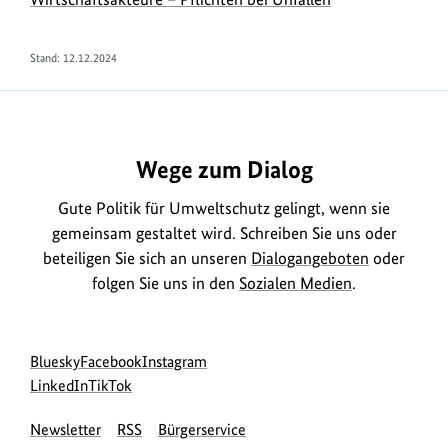
Stand:
12.12.2024
https://www.bundesumweltministerium.de/FA2306
Wege zum Dialog
Gute Politik für Umweltschutz gelingt, wenn sie
gemeinsam gestaltet wird. Schreiben Sie uns oder
beteiligen Sie sich an unseren
Dialogangeboten
oder
folgen Sie uns in den
Sozialen Medien
.
Social
zur
zur
zur
Bluesky
Facebook
Instagram
Media
Bluesky-
zur
zur
Facebook-
Instagram-
LinkedIn
TikTok
Navigation
Seite
LinkedIn-
TikTok-
Seite
Seite
Newsletter
RSS
Bürgerservice
des
Seite
Seite
des
des