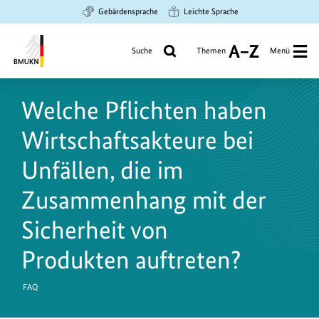
Zum
Zur
Zur
Gebärdensprache
Leichte Sprache
Hauptinhalt
Suche
Hauptnavigation
springen
springen
springen
Suche
Themen
Menü
A
bis
Bundesministerium
Z
für
Welche Pflichten haben
Umwelt,
Klimaschutz,
Wirtschaftsakteure bei
Naturschutz
und
Unfällen, die im
nukleare
Zusammenhang mit der
Sicherheit
Sicherheit von
Produkten auftreten?
FAQ