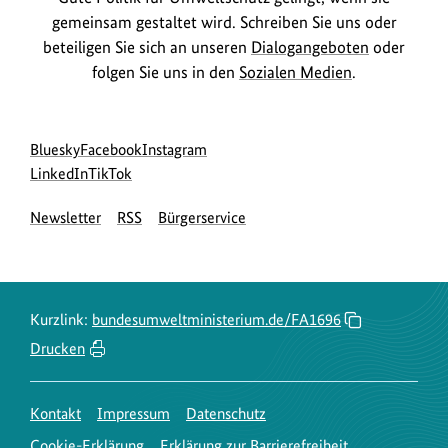
gemeinsam gestaltet wird. Schreiben Sie uns oder
beteiligen Sie sich an unseren
Dialogangeboten
oder
folgen Sie uns in den
Sozialen Medien
.
Social
zur
zur
zur
Bluesky
Facebook
Instagram
Media
Bluesky-
zur
zur
Facebook-
Instagram-
LinkedIn
TikTok
Navigation
Seite
LinkedIn-
TikTok-
Seite
Seite
Newsletter
RSS
Bürgerservice
des
Seite
Seite
des
des
BMUKN
des
des
BMUKN
BMUKN
BMUKN
BMUKN
Kurzlink:
bundesumweltministerium.de/FA1696
Drucken
Kontakt
Impressum
Datenschutz
Cookie-Erklärung
Erklärung zur Barrierefreiheit