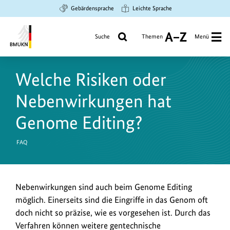
Zum
Zur
Zur
Gebärdensprache
Leichte Sprache
Hauptinhalt
Suche
Hauptnavigation
springen
springen
springen
Suche
Themen
Menü
A
bis
Bundesministerium
Z
für
Welche Risiken oder
Umwelt,
Klimaschutz,
Nebenwirkungen hat
Naturschutz
und
Genome Editing?
nukleare
Sicherheit
FAQ
Nebenwirkungen sind auch beim Genome Editing
möglich. Einerseits sind die Eingriffe in das Genom oft
doch nicht so präzise, wie es vorgesehen ist. Durch das
Verfahren können weitere gentechnische