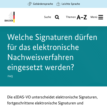
Zum
Zur
Zur
Gebärdensprache
Leichte Sprache
Hauptinhalt
Suche
Hauptnavigation
springen
springen
springen
Suche
Themen
Menü
A
bis
Bundesministerium
Z
für
Welche Signaturen dürfen
Umwelt,
Klimaschutz,
für das elektronische
Naturschutz
und
Nachweisverfahren
nukleare
eingesetzt werden?
Sicherheit
FAQ
Die eIDAS-VO unterscheidet elektronische Signaturen,
fortgeschrittene elektronische Signaturen und