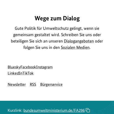
https://www.bundesumweltministerium.de/FA296
Wege zum Dialog
Gute Politik für Umweltschutz gelingt, wenn sie
gemeinsam gestaltet wird. Schreiben Sie uns oder
beteiligen Sie sich an unseren
Dialogangeboten
oder
folgen Sie uns in den
Sozialen Medien
.
Social
zur
zur
zur
Bluesky
Facebook
Instagram
Media
Bluesky-
zur
zur
Facebook-
Instagram-
LinkedIn
TikTok
Navigation
Seite
LinkedIn-
TikTok-
Seite
Seite
Newsletter
RSS
Bürgerservice
des
Seite
Seite
des
des
BMUKN
des
des
BMUKN
BMUKN
BMUKN
BMUKN
Kurzlink:
bundesumweltministerium.de/FA296