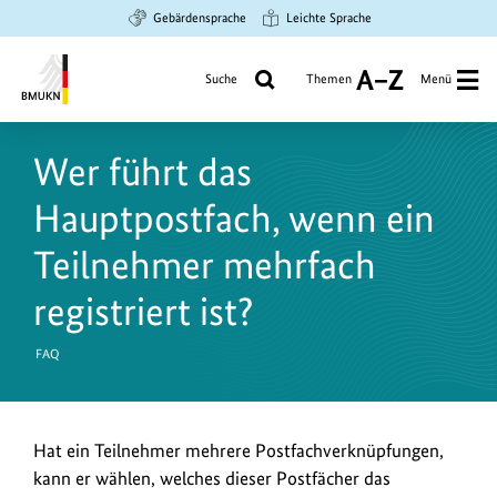
Zum
Zur
Zur
Gebärdensprache
Leichte Sprache
Hauptinhalt
Suche
Hauptnavigation
springen
springen
springen
Suche
Themen
Menü
A
bis
Bundesministerium
Z
für
Wer führt das
Umwelt,
Klimaschutz,
Hauptpostfach, wenn ein
Naturschutz
und
Teilnehmer mehrfach
nukleare
registriert ist?
Sicherheit
FAQ
Hat ein Teilnehmer mehrere Postfachverknüpfungen,
kann er wählen, welches dieser Postfächer das