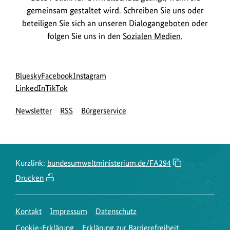
gemeinsam gestaltet wird. Schreiben Sie uns oder
beteiligen Sie sich an unseren
Dialogangeboten
oder
folgen Sie uns in den
Sozialen Medien
.
Social
zur
zur
zur
Bluesky
Facebook
Instagram
Media
Bluesky-
zur
zur
Facebook-
Instagram-
LinkedIn
TikTok
Navigation
Seite
LinkedIn-
TikTok-
Seite
Seite
Newsletter
RSS
Bürgerservice
des
Seite
Seite
des
des
BMUKN
des
des
BMUKN
BMUKN
BMUKN
BMUKN
Kurzlink:
bundesumweltministerium.de/FA294
Drucken
Kontakt
Impressum
Datenschutz
Cookie-Erklärung
Erklärung zur Barrierefreiheit