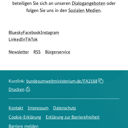
beteiligen Sie sich an unseren
Dialogangeboten
oder
folgen Sie uns in den
Sozialen Medien
.
Social
zur
zur
zur
Bluesky
Facebook
Instagram
Media
Bluesky-
zur
zur
Facebook-
Instagram-
LinkedIn
TikTok
Navigation
Seite
LinkedIn-
TikTok-
Seite
Seite
Newsletter
RSS
Bürgerservice
des
Seite
Seite
des
des
BMUKN
des
des
BMUKN
BMUKN
BMUKN
BMUKN
Kurzlink:
bundesumweltministerium.de/FA2168
Drucken
Kontakt
Impressum
Datenschutz
Cookie-Erklärung
Erklärung zur Barrierefreiheit
Barriere melden