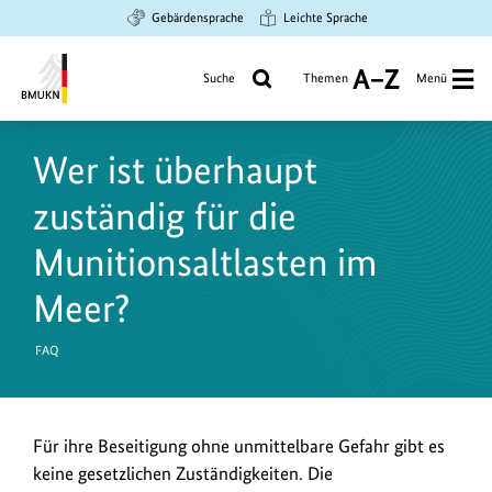
Zum
Zur
Zur
Gebärdensprache
Leichte Sprache
Hauptinhalt
Suche
Hauptnavigation
springen
springen
springen
Suche
Themen
Menü
A
bis
Bundesministerium
Z
für
Wer ist überhaupt
Umwelt,
Klimaschutz,
zuständig für die
Naturschutz
und
Munitionsaltlasten im
nukleare
Meer?
Sicherheit
FAQ
Für ihre Beseitigung ohne unmittelbare Gefahr gibt es
keine gesetzlichen Zuständigkeiten. Die