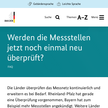
Zum
Zur
Zur
Gebärdensprache
Leichte Sprache
Hauptinhalt
Suche
Hauptnavigation
springen
springen
springen
Suche
Themen
Menü
A
bis
Bundesministerium
Z
für
Werden die Messstellen
Umwelt,
Klimaschutz,
jetzt noch einmal neu
Naturschutz
und
überprüft?
nukleare
Sicherheit
FAQ
Die Länder überprüfen das Messnetz kontinuierlich und
erweitern es bei Bedarf. Rheinland-Pfalz hat gerade
eine Überprüfung vorgenommen, Bayern hat zum
Beispiel mehr Messstellen angekündigt. Weitere Länder