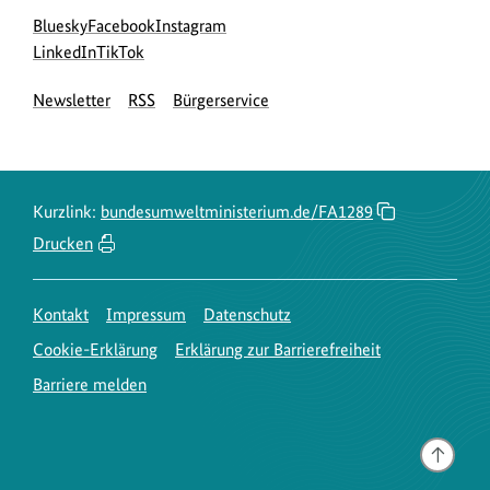
Social
zur
zur
zur
Bluesky
Facebook
Instagram
Media
Bluesky-
zur
zur
Facebook-
Instagram-
LinkedIn
TikTok
Navigation
Seite
LinkedIn-
TikTok-
Seite
Seite
Newsletter
RSS
Bürgerservice
des
Seite
Seite
des
des
BMUKN
des
des
BMUKN
BMUKN
BMUKN
BMUKN
Kurzlink:
bundesumweltministerium.de/FA1289
Drucken
Kontakt
Impressum
Datenschutz
Cookie-Erklärung
Erklärung zur Barrierefreiheit
Barriere melden
Gehe
nach
oben