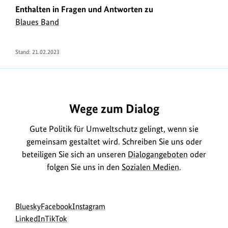
Enthalten in Fragen und Antworten zu
Blaues Band
Stand:
21.02.2023
https://www.bundesumweltministerium.de/FA362
Wege zum Dialog
Gute Politik für Umweltschutz gelingt, wenn sie
gemeinsam gestaltet wird. Schreiben Sie uns oder
beteiligen Sie sich an unseren
Dialogangeboten
oder
folgen Sie uns in den
Sozialen Medien
.
Social
zur
zur
zur
Bluesky
Facebook
Instagram
Media
Bluesky-
zur
zur
Facebook-
Instagram-
LinkedIn
TikTok