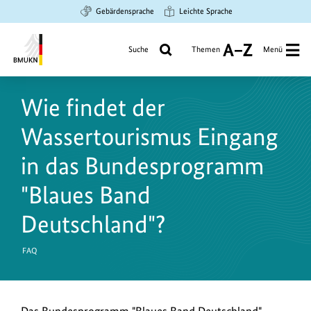
Zum
Zur
Zur
Gebärdensprache
Leichte Sprache
Hauptinhalt
Suche
Hauptnavigation
springen
springen
springen
Suche
Themen
Menü
A
bis
Bundesministerium
Z
für
Wie findet der
Umwelt,
Klimaschutz,
Wassertourismus Eingang
Naturschutz
und
in das Bundesprogramm
nukleare
"Blaues Band
Sicherheit
Deutschland"?
FAQ