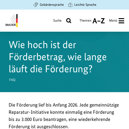
Zum
Zur
Zur
Gebärdensprache
Leichte Sprache
Hauptinhalt
Suche
Hauptnavigation
springen
springen
springen
Suche
Themen
Menü
A
bis
Bundesministerium
Z
für
Wie hoch ist der
Umwelt,
Klimaschutz,
Förderbetrag, wie lange
Naturschutz
und
läuft die Förderung?
nukleare
Sicherheit
FAQ
Die Förderung lief bis Anfang 2026. Jede gemeinnützige
Reparatur-Initiative konnte einmalig eine Förderung
bis zu 3.000 Euro beantragen, eine wiederkehrende
Förderung ist ausgeschlossen.