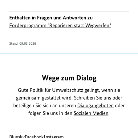
Enthalten in Fragen und Antworten zu
Förderprogramm "Reparieren statt Wegwerfen"
Stand:
09.03.2026
https://www.bundesumweltministerium.de/FA2240
Wege zum Dialog
Gute Politik für Umweltschutz gelingt, wenn sie
gemeinsam gestaltet wird. Schreiben Sie uns oder
beteiligen Sie sich an unseren
Dialogangeboten
oder
folgen Sie uns in den
Sozialen Medien
.
Social
zur
zur
zur
Bluesky
Facebook
Instagram