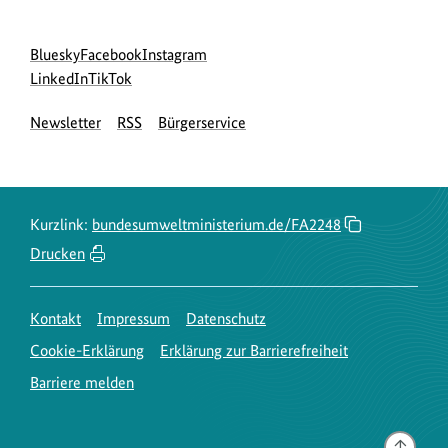
Social
zur
zur
zur
Bluesky
Facebook
Instagram
Media
Bluesky-
zur
zur
Facebook-
Instagram-
LinkedIn
TikTok
Navigation
Seite
LinkedIn-
TikTok-
Seite
Seite
Newsletter
RSS
Bürgerservice
des
Seite
Seite
des
des
BMUKN
des
des
BMUKN
BMUKN
BMUKN
BMUKN
Kurzlink:
bundesumweltministerium.de/FA2248
Drucken
Kontakt
Impressum
Datenschutz
Cookie-Erklärung
Erklärung zur Barrierefreiheit
Barriere melden
Gehe