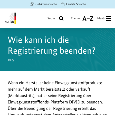
Zum
Zur
Zur
Gebärdensprache
Leichte Sprache
Hauptinhalt
Suche
Hauptnavigation
springen
springen
springen
Suche
Themen
Menü
A
bis
Bundesministerium
Z
für
Wie kann ich die
Umwelt,
Klimaschutz,
Registrierung beenden?
Naturschutz
und
FAQ
nukleare
Sicherheit
Wenn ein Hersteller keine Einwegkunststoffprodukte
mehr auf dem Markt bereitstellt oder verkauft
(Marktaustritt), hat er seine Registrierung über
Einwegkunststofffonds-Plattform DIVID zu beenden.
Über die Beendigung der Registrierung erteilt das
Umweltbundesamt dem Antragsteller elektronisch eine