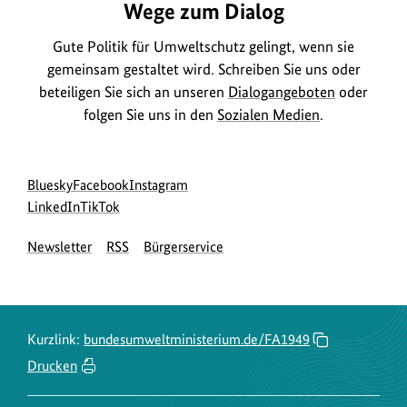
Wege zum Dialog
Gute Politik für Umweltschutz gelingt, wenn sie
gemeinsam gestaltet wird. Schreiben Sie uns oder
beteiligen Sie sich an unseren
Dialogangeboten
oder
folgen Sie uns in den
Sozialen Medien
.
Social
zur
zur
zur
Bluesky
Facebook
Instagram
Media
Bluesky-
zur
zur
Facebook-
Instagram-
LinkedIn
TikTok
Navigation
Seite
LinkedIn-
TikTok-
Seite
Seite
Newsletter
RSS
Bürgerservice
des
Seite
Seite
des
des
BMUKN
des
des
BMUKN
BMUKN
BMUKN
BMUKN
Kurzlink:
bundesumweltministerium.de/FA1949
Drucken