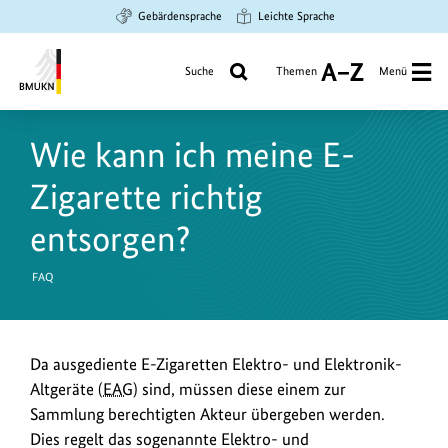
Zum
Zur
Zur
Gebärdensprache
Leichte Sprache
Hauptinhalt
Suche
Hauptnavigation
springen
springen
springen
Suche
Themen
Menü
A
bis
Bundesministerium
Z
für
Wie kann ich meine E-
Umwelt,
Klimaschutz,
Zigarette richtig
Naturschutz
und
entsorgen?
nukleare
Sicherheit
FAQ
Da ausgediente E-Zigaretten Elektro- und Elektronik-
Altgeräte (
EAG
) sind, müssen diese einem zur
Sammlung berechtigten Akteur übergeben werden.
Dies regelt das sogenannte Elektro- und