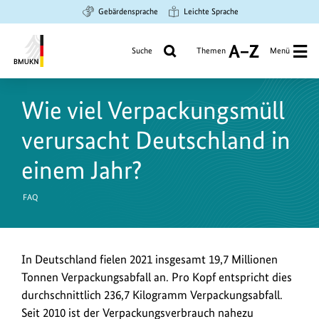
Zum
Zur
Zur
Gebärdensprache
Leichte Sprache
Hauptinhalt
Suche
Hauptnavigation
springen
springen
springen
Suche
Themen
Menü
A
bis
Bundesministerium
Z
für
Wie viel Verpackungsmüll
Umwelt,
Klimaschutz,
verursacht Deutschland in
Naturschutz
und
einem Jahr?
nukleare
Sicherheit
FAQ
In Deutschland fielen 2021 insgesamt 19,7 Millionen
Tonnen Verpackungsabfall an. Pro Kopf entspricht dies
durchschnittlich 236,7 Kilogramm Verpackungsabfall.
Seit 2010 ist der Verpackungsverbrauch nahezu