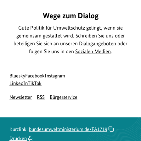
Wege zum Dialog
Gute Politik für Umweltschutz gelingt, wenn sie
gemeinsam gestaltet wird. Schreiben Sie uns oder
beteiligen Sie sich an unseren
Dialogangeboten
oder
folgen Sie uns in den
Sozialen Medien
.
Social
zur
zur
zur
Bluesky
Facebook
Instagram
Media
Bluesky-
zur
zur
Facebook-
Instagram-
LinkedIn
TikTok
Navigation
Seite
LinkedIn-
TikTok-
Seite
Seite
Newsletter
RSS
Bürgerservice
des
Seite
Seite
des
des
BMUKN
des
des
BMUKN
BMUKN
BMUKN
BMUKN
Kurzlink:
bundesumweltministerium.de/FA1719
Drucken