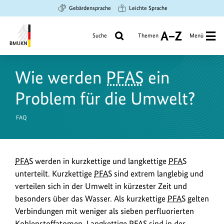
Zum
Zur
Zur
Gebärdensprache
Leichte Sprache
Hauptinhalt
Suche
Hauptnavigation
springen
springen
springen
Suche
Themen
Menü
A
bis
Bundesministerium
Z
für
Wie werden
PFAS
ein
Umwelt,
Klimaschutz,
Problem für die Umwelt?
Naturschutz
und
FAQ
nukleare
Sicherheit
PFAS
werden in kurzkettige und langkettige
PFAS
unterteilt. Kurzkettige
PFAS
sind extrem langlebig und
verteilen sich in der Umwelt in kürzester Zeit und
besonders über das Wasser. Als kurzkettige
PFAS
gelten
Verbindungen mit weniger als sieben perfluorierten
Kohlenstoffatomen. Langkettige
PFAS
sind in der