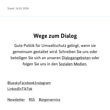
Stand:
16.01.2026
https://www.bundesumweltministerium.de/FA1356
Wege zum Dialog
Gute Politik für Umweltschutz gelingt, wenn sie
gemeinsam gestaltet wird. Schreiben Sie uns oder
beteiligen Sie sich an unseren
Dialogangeboten
oder
folgen Sie uns in den
Sozialen Medien
.
Social
zur
zur
zur
Bluesky
Facebook
Instagram
Media
Bluesky-
zur
zur
Facebook-
Instagram-
LinkedIn
TikTok
Navigation
Seite
LinkedIn-
TikTok-
Seite
Seite
Newsletter
RSS
Bürgerservice
des
Seite
Seite
des
des
BMUKN
des
des
BMUKN
BMUKN