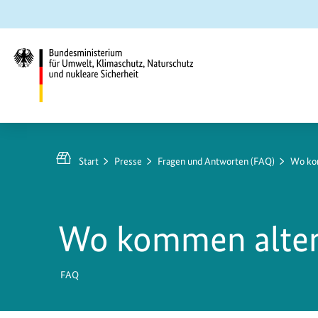
Zum
Zur
Zur
Hauptinhalt
Suche
Hauptnavigation
springen
springen
springen
Bundesministerium
für
Umwelt,
Start
Presse
Fragen und Antworten (FAQ)
Wo kom
Klimaschutz,
Naturschutz
und
Wo kommen altern
nukleare
Sicherheit
FAQ