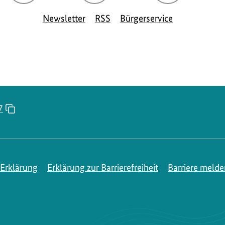
Seite
Seite
Seite
S
Newsletter
RSS
Bürgerservice
des
des
des
d
BMUKN
BMUKN
BMUKN
7
Erklärung
Erklärung zur Barrierefreiheit
Barriere melde