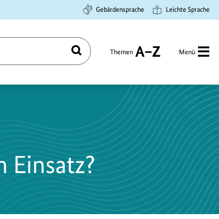
Gebärdensprache
Leichte Sprache
Themen
Menü
Suchen
A
bis
Z
 Einsatz?