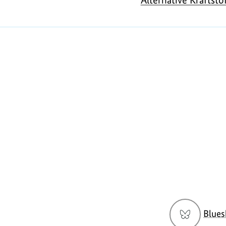
https://www.bundesumweltministerium.de/F
Social
Blues
Media