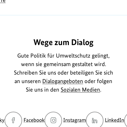
A1327
Wege zum Dialog
Gute Politik für Umweltschutz gelingt,
wenn sie gemeinsam gestaltet wird.
Schreiben Sie uns oder beteiligen Sie sich
an unseren
Dialogangeboten
oder folgen
Sie uns in den
Sozialen Medien
.
zur
zur
zur
z
ky
Facebook
Instagram
LinkedIn
Bluesky-
Facebook-
Instagram-
L