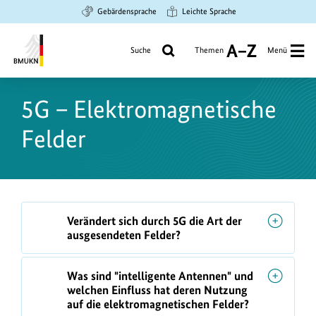
Zum
Zur
Zur
Gebärdensprache
Leichte Sprache
Hauptinhalt
Suche
Hauptnavigation
springen
springen
springen
Suche
Themen
Menü
A
bis
Bundesministerium
Z
für
5G – Elektromagnetische
Umwelt,
Klimaschutz,
Felder
Naturschutz
und
nukleare
Sicherheit
F
Verändert sich durch 5G die Art der
A
ausgesendeten Felder?
Q
s
Was sind "intelligente Antennen" und
welchen Einfluss hat deren Nutzung
auf die elektromagnetischen Felder?