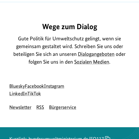
https://www.bundesumweltministerium.de/FQ117
Wege zum Dialog
Gute Politik für Umweltschutz gelingt, wenn sie
gemeinsam gestaltet wird. Schreiben Sie uns oder
beteiligen Sie sich an unseren
Dialogangeboten
oder
folgen Sie uns in den
Sozialen Medien
.
Social
zur
zur
zur
Bluesky
Facebook
Instagram
Media
Bluesky-
zur
zur
Facebook-
Instagram-
LinkedIn
TikTok
Navigation
Seite
LinkedIn-
TikTok-
Seite
Seite
Newsletter
RSS
Bürgerservice
des
Seite
Seite
des
des
BMUKN
des
des
BMUKN
BMUKN
BMUKN
BMUKN
Kurzlink:
bundesumweltministerium.de/FQ117