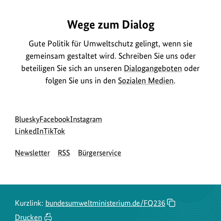
Wege zum Dialog
Gute Politik für Umweltschutz gelingt, wenn sie
gemeinsam gestaltet wird. Schreiben Sie uns oder
beteiligen Sie sich an unseren
Dialogangeboten
oder
folgen Sie uns in den
Sozialen Medien
.
Social
zur
zur
zur
Bluesky
Facebook
Instagram
Media
Bluesky-
zur
zur
Facebook-
Instagram-
LinkedIn
TikTok
Navigation
Seite
LinkedIn-
TikTok-
Seite
Seite
Newsletter
RSS
Bürgerservice
des
Seite
Seite
des
des
BMUKN
des
des
BMUKN
BMUKN
BMUKN
BMUKN
Kurzlink:
bundesumweltministerium.de/FQ236
Drucken