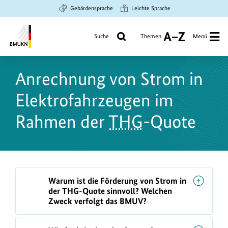
Zum
Zur
Zur
Gebärdensprache
Leichte Sprache
Hauptinhalt
Suche
Hauptnavigation
springen
springen
springen
Suche
Themen
Menü
A
bis
Bundesministerium
Z
für
Anrechnung von Strom in
Umwelt,
Klimaschutz,
Elektrofahrzeugen im
Naturschutz
und
Rahmen der
THG
-Quote
nukleare
Sicherheit
F
Warum ist die Förderung von Strom in
A
der THG-Quote sinnvoll? Welchen
Q
Zweck verfolgt das BMUV?
s