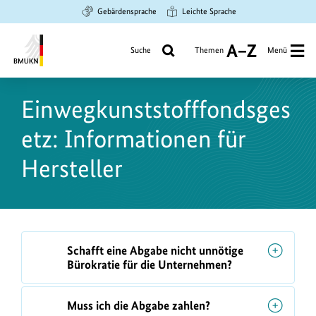
Zum
Zur
Zur
Gebärdensprache
Leichte Sprache
Hauptinhalt
Suche
Hauptnavigation
springen
springen
springen
Suche
Themen
Menü
A
bis
Bundesministerium
Z
für
Einwegkunststofffondsges
Umwelt,
Klimaschutz,
etz: Informationen für
Naturschutz
und
Hersteller
nukleare
Sicherheit
F
Schafft eine Abgabe nicht unnötige
A
Bürokratie für die Unternehmen?
Q
s
Muss ich die Abgabe zahlen?