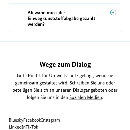
Ab wann muss die
Einwegkunststoffabgabe gezahlt
werden?
https://www.bundesumweltministerium.de/FQ272
Wege zum Dialog
Gute Politik für Umweltschutz gelingt, wenn sie
gemeinsam gestaltet wird. Schreiben Sie uns oder
beteiligen Sie sich an unseren
Dialogangeboten
oder
folgen Sie uns in den
Sozialen Medien
.
Social
zur
zur
zur
Bluesky
Facebook
Instagram
Media
Bluesky-
zur
zur
Facebook-
Instagram-
LinkedIn
TikTok