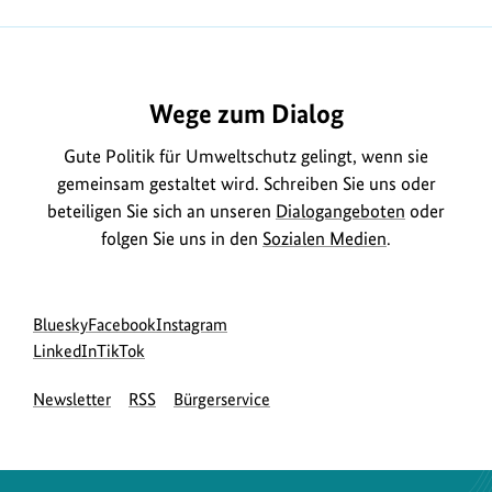
https://www.bundesumweltministerium.de/FQ45
Wege zum Dialog
Gute Politik für Umweltschutz gelingt, wenn sie
gemeinsam gestaltet wird. Schreiben Sie uns oder
beteiligen Sie sich an unseren
Dialogangeboten
oder
folgen Sie uns in den
Sozialen Medien
.
Social
zur
zur
zur
Bluesky
Facebook
Instagram
Media
Bluesky-
zur
zur
Facebook-
Instagram-
LinkedIn
TikTok
Navigation
Seite
LinkedIn-
TikTok-
Seite
Seite
Newsletter
RSS
Bürgerservice
des
Seite
Seite
des
des
BMUKN
des
des
BMUKN
BMUKN
BMUKN
BMUKN