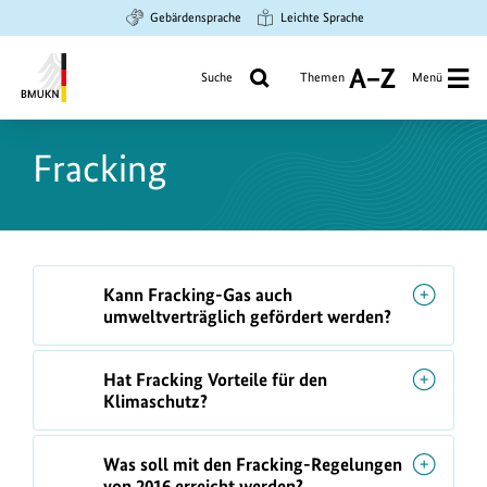
Zum
Zur
Zur
Gebärdensprache
Leichte Sprache
Hauptinhalt
Suche
Hauptnavigation
springen
springen
springen
Suche
Themen
Menü
A
bis
Bundesministerium
Z
für
Fracking
Umwelt,
Klimaschutz,
Naturschutz
und
nukleare
F
Kann Fracking-Gas auch
Sicherheit
A
umweltverträglich gefördert werden?
Q
s
Hat Fracking Vorteile für den
Klimaschutz?
Was soll mit den Fracking-Regelungen
von 2016 erreicht werden?