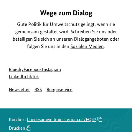
Wege zum Dialog
Gute Politik für Umweltschutz gelingt, wenn sie
gemeinsam gestaltet wird. Schreiben Sie uns oder
beteiligen Sie sich an unseren
Dialogangeboten
oder
folgen Sie uns in den
Sozialen Medien
.
Social
zur
zur
zur
Bluesky
Facebook
Instagram
Media
Bluesky-
zur
zur
Facebook-
Instagram-
LinkedIn
TikTok
Navigation
Seite
LinkedIn-
TikTok-
Seite
Seite
Newsletter
RSS
Bürgerservice
des
Seite
Seite
des
des
BMUKN
des
des
BMUKN
BMUKN
BMUKN
BMUKN
Kurzlink:
bundesumweltministerium.de/FQ47
Drucken