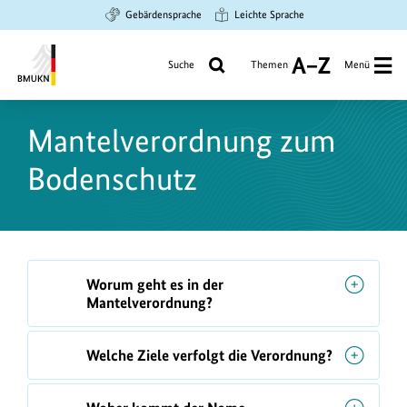
Zum
Zur
Zur
Gebärdensprache
Leichte Sprache
Hauptinhalt
Suche
Hauptnavigation
springen
springen
springen
Suche
Themen
Menü
A
bis
Bundesministerium
Z
für
Mantelverordnung zum
Umwelt,
Klimaschutz,
Bodenschutz
Naturschutz
und
nukleare
Sicherheit
F
Worum geht es in der
A
Mantelverordnung?
Q
s
Welche Ziele verfolgt die Verordnung?