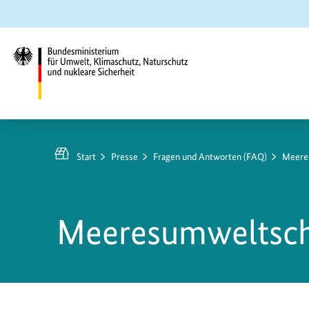
Zum
Zur
Zur
Hauptinhalt
Suche
Hauptnavigation
springen
springen
springen
Bundesministerium
für
Umwelt,
Start
Presse
Fragen und Antworten (FAQ)
Meeres
Klimaschutz,
Naturschutz
und
Meeresumweltschu
nukleare
Sicherheit