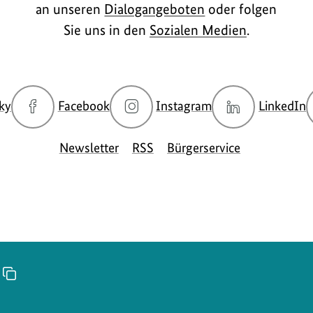
an unseren
Dialogangeboten
oder folgen
Sie uns in den
Sozialen Medien
.
zur
zur
zur
z
ky
Facebook
Instagram
LinkedIn
Bluesky-
Facebook-
Instagram-
L
Seite
Seite
Seite
S
Newsletter
RSS
Bürgerservice
des
des
des
d
BMUKN
BMUKN
BMUKN