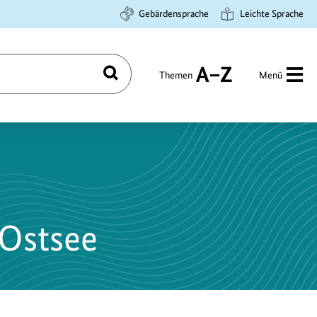
Gebärdensprache
Leichte Sprache
Themen
Menü
Suchen
A
bis
Z
 Ostsee