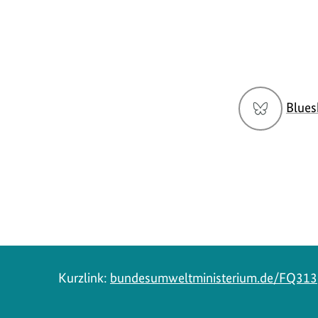
Social
Blues
Media
Navigation
Kurzlink:
bundesumweltministerium.de/FQ313