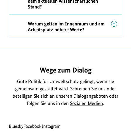
dem aktuellen wissenschaftlichen
Stand?
Warum gelten im Innenraum und am
Arbeitsplatz höhere Werte?
https://www.bundesumweltministerium.de/FQ104
Wege zum Dialog
Gute Politik für Umweltschutz gelingt, wenn sie
gemeinsam gestaltet wird. Schreiben Sie uns oder
beteiligen Sie sich an unseren
Dialogangeboten
oder
folgen Sie uns in den
Sozialen Medien
.
Social
zur
zur
zur
Bluesky
Facebook
Instagram