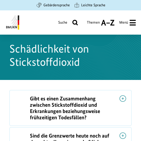
Zum
Zur
Zur
Gebärdensprache
Leichte Sprache
Hauptinhalt
Suche
Hauptnavigation
springen
springen
springen
Suche
Themen
Menü
A
bis
Bundesministerium
Z
für
Schädlichkeit von
Umwelt,
Klimaschutz,
Stickstoffdioxid
Naturschutz
und
nukleare
Sicherheit
F
Gibt es einen Zusammenhang
A
zwischen Stickstoffdioxid und
Q
Erkrankungen beziehungsweise
frühzeitigen Todesfällen?
s
Sind die Grenzwerte heute noch auf