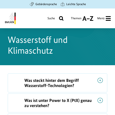
Zum
Zur
Zur
Gebärdensprache
Leichte Sprache
Hauptinhalt
Suche
Hauptnavigation
springen
springen
springen
Suche
Themen
Menü
A
bis
Bundesministerium
Z
für
Wasserstoff und
Umwelt,
Klimaschutz,
Klimaschutz
Naturschutz
und
nukleare
Sicherheit
F
Was steckt hinter dem Begriff
A
Wasserstoff-Technologien?
Q
s
Was ist unter Power to X (PtX) genau
zu verstehen?