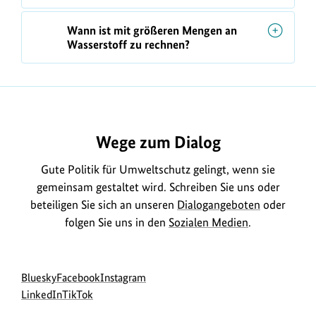
Wann ist mit größeren Mengen an
Wasserstoff zu rechnen?
https://www.bundesumweltministerium.de/FQ153
Wege zum Dialog
Gute Politik für Umweltschutz gelingt, wenn sie
gemeinsam gestaltet wird. Schreiben Sie uns oder
beteiligen Sie sich an unseren
Dialogangeboten
oder
folgen Sie uns in den
Sozialen Medien
.
Social
zur
zur
zur
Bluesky
Facebook
Instagram
Media
Bluesky-
zur
zur
Facebook-
Instagram-
LinkedIn
TikTok
Navigation
Seite
LinkedIn-
TikTok-
Seite
Seite