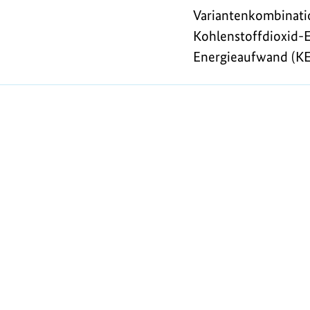
Variantenkombinati
Kohlenstoffdioxid-
Energieaufwand (KE
https://www.bundesumweltministerium.de/F