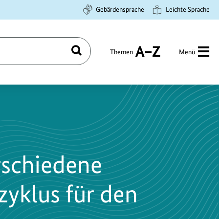
Gebärdensprache
Leichte Sprache
Themen
Menü
Suchen
A
bis
Z
rschiedene
yklus für den