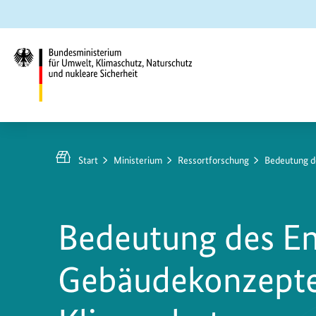
Zum
Zur
Zur
Hauptinhalt
Suche
Hauptnavigation
springen
springen
springen
Bundesministerium
für
Umwelt,
Start
Ministerium
Ressortforschung
Bedeutung d
Klimaschutz,
Naturschutz
und
Bedeutung des En
nukleare
Sicherheit
Gebäudekonzepte 