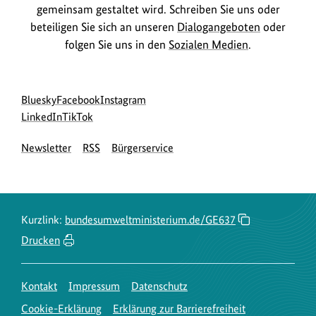
gemeinsam gestaltet wird. Schreiben Sie uns oder
beteiligen Sie sich an unseren
Dialogangeboten
oder
folgen Sie uns in den
Sozialen Medien
.
Social
zur
zur
zur
Bluesky
Facebook
Instagram
Media
Bluesky-
zur
zur
Facebook-
Instagram-
LinkedIn
TikTok
Navigation
Seite
LinkedIn-
TikTok-
Seite
Seite
Newsletter
RSS
Bürgerservice
des
Seite
Seite
des
des
BMUKN
des
des
BMUKN
BMUKN
BMUKN
BMUKN
Kurzlink:
bundesumweltministerium.de/GE637
Drucken
Kontakt
Impressum
Datenschutz
Cookie-Erklärung
Erklärung zur Barrierefreiheit