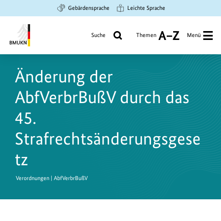
Zum
Zur
Zur
Gebärdensprache
Leichte Sprache
Hauptinhalt
Suche
Hauptnavigation
springen
springen
springen
Suche
Themen
Menü
A
bis
Bundesministerium
Z
für
Änderung der
Umwelt,
Klimaschutz,
AbfVerbrBußV durch das
Naturschutz
und
45.
nukleare
Strafrechtsänderungsgese
Sicherheit
tz
Verordnungen | AbfVerbrBußV