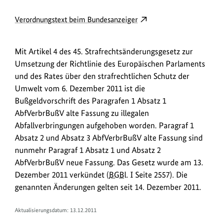
D
externer
Verordnungstext beim Bundesanzeiger
o
Link
w
öffnet
Mit Artikel 4 des 45. Strafrechtsänderungsgesetz zur
in
n
Umsetzung der Richtlinie des Europäischen Parlaments
neuem
l
und des Rates über den strafrechtlichen Schutz der
Fenster:
o
Umwelt vom 6. Dezember 2011 ist die
Verordnungstext
a
Bußgeldvorschrift des Paragrafen 1 Absatz 1
beim
AbfVerbrBußV alte Fassung zu illegalen
Bundesanzeiger
d
Abfallverbringungen aufgehoben worden. Paragraf 1
s
Absatz 2 und Absatz 3 AbfVerbrBußV alte Fassung sind
/
nunmehr Paragraf 1 Absatz 1 und Absatz 2
L
AbfVerbrBußV neue Fassung. Das Gesetz wurde am 13.
i
Dezember 2011 verkündet (
BGBl.
I Seite 2557). Die
n
genannten Änderungen gelten seit 14. Dezember 2011.
k
Aktualisierungsdatum: 13.12.2011
s