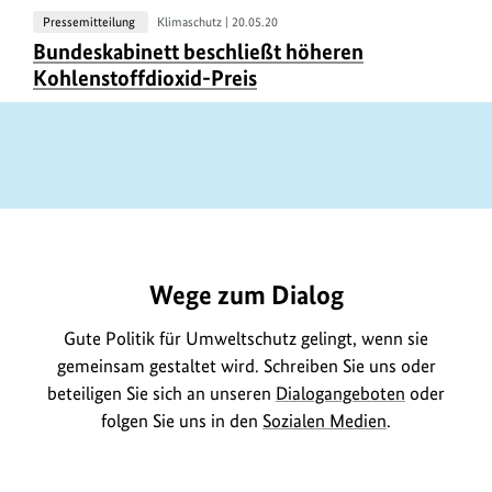
Pressemitteilung
Klimaschutz |
20.05.20
U
Bundeskabinett beschließt höheren
r
Kohlenstoffdioxid-Preis
h
e
b
e
r
https://www.bundesumweltministerium.de/GE877
i
n
Wege zum Dialog
f
Gute Politik für Umweltschutz gelingt, wenn sie
o
gemeinsam gestaltet wird. Schreiben Sie uns oder
r
beteiligen Sie sich an unseren
Dialogangeboten
oder
m
folgen Sie uns in den
Sozialen Medien
.
a
t