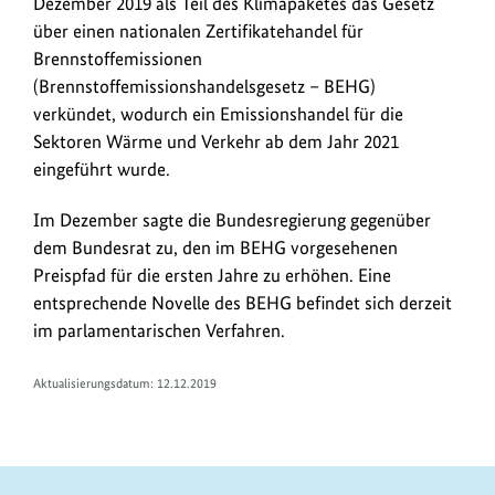
Dezember 2019 als Teil des Klimapaketes das Gesetz
neuem
l
über einen nationalen Zertifikatehandel für
Fenster:
o
Brennstoffemissionen
Gesetzestext
a
(Brennstoffemissionshandelsgesetz – BEHG)
bei
verkündet, wodurch ein Emissionshandel für die
JURIS
d
Sektoren Wärme und Verkehr ab dem Jahr 2021
s
eingeführt wurde.
/
L
Im Dezember sagte die Bundesregierung gegenüber
i
dem Bundesrat zu, den im BEHG vorgesehenen
Preispfad für die ersten Jahre zu erhöhen. Eine
n
entsprechende Novelle des BEHG befindet sich derzeit
k
im parlamentarischen Verfahren.
s
Aktualisierungsdatum: 12.12.2019