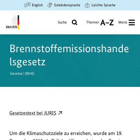
Zum
Zur
Zur
English
Gebärdensprache
Leichte Sprache
Hauptinhalt
Suche
Hauptnavigation
springen
springen
springen
Suche
Themen
Menü
A
bis
Bundesministerium
Z
für
Brennstoffemissionshande
Umwelt,
Klimaschutz,
lsgesetz
Naturschutz
und
Gesetze | BEHG
nukleare
Sicherheit
D
externer
Gesetzestext bei JURIS
o
Link
w
öffnet
Um die Klimaschutzziele zu erreichen, wurde am 19.
in
n