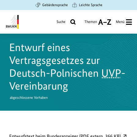
Zum
Zur
Zur
Gebärdensprache
Leichte Sprache
Hauptinhalt
Suche
Hauptnavigation
springen
springen
springen
Suche
Themen
Menü
A
bis
Bundesministerium
Z
für
Entwurf eines
Umwelt,
Klimaschutz,
Vertragsgesetzes zur
Naturschutz
und
Deutsch-Polnischen
UVP
-
nukleare
Vereinbarung
Sicherheit
abgeschlossene Vorhaben
D
externer
Entwurfstext beim Bundesanzeiger (PDF extern, 366 KB)