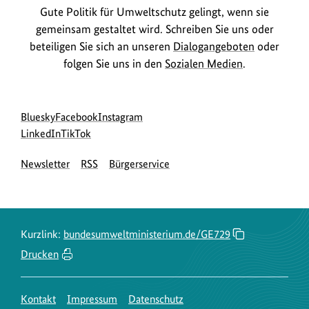
Gute Politik für Umweltschutz gelingt, wenn sie
gemeinsam gestaltet wird. Schreiben Sie uns oder
beteiligen Sie sich an unseren
Dialogangeboten
oder
folgen Sie uns in den
Sozialen Medien
.
Social
zur
zur
zur
Bluesky
Facebook
Instagram
Media
Bluesky-
zur
zur
Facebook-
Instagram-
LinkedIn
TikTok
Navigation
Seite
LinkedIn-
TikTok-
Seite
Seite
Newsletter
RSS
Bürgerservice
des
Seite
Seite
des
des
BMUKN
des
des
BMUKN
BMUKN
BMUKN
BMUKN
Kurzlink:
bundesumweltministerium.de/GE729
Drucken
Kontakt
Impressum
Datenschutz