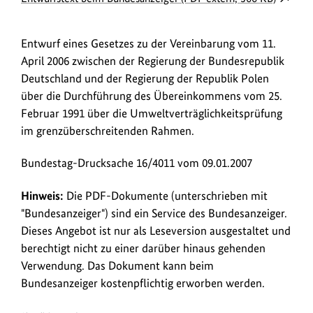
o
Link
w
öffnet
Entwurf eines Gesetzes zu der Vereinbarung vom 11.
in
n
April 2006 zwischen der Regierung der Bundesrepublik
neuem
l
Deutschland und der Regierung der Republik Polen
Fenster:
o
über die Durchführung des Übereinkommens vom 25.
Entwurf
a
Februar 1991 über die Umweltverträglichkeitsprüfung
beim
im grenzüberschreitenden Rahmen.
Bundesa
d
(PDF
s
Bundestag-Drucksache 16/4011 vom 09.01.2007
extern,
/
366
L
Hinweis:
Die PDF-Dokumente (unterschrieben mit
KB)
"Bundesanzeiger") sind ein Service des Bundesanzeiger.
i
Dieses Angebot ist nur als Leseversion ausgestaltet und
n
berechtigt nicht zu einer darüber hinaus gehenden
k
Verwendung. Das Dokument kann beim
s
Bundesanzeiger kostenpflichtig erworben werden.