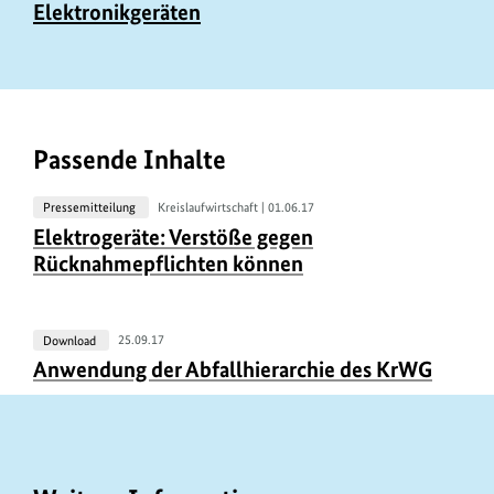
Elektronikgeräten
Passende Inhalte
Pressemitteilung
Kreislaufwirtschaft |
01.06.17
U
Elektrogeräte: Verstöße gegen
r
Rücknahmepflichten können
h
e
b
Download
25.09.17
Anwendung der Abfallhierarchie des KrWG
e
r
i
n