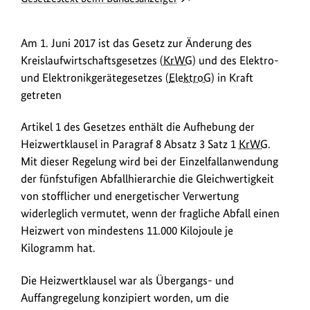
o
Link
w
öffnet
Am 1. Juni 2017 ist das Gesetz zur Änderung des
in
n
Kreislaufwirtschaftsgesetzes (
KrWG
) und des Elektro-
neuem
l
und Elektronikgerätegesetzes (
ElektroG
) in Kraft
Fenster:
o
getreten
Gesetzestext
a
beim
Artikel 1 des Gesetzes enthält die Aufhebung der
Bundesanzeiger
d
Heizwertklausel in Paragraf 8 Absatz 3 Satz 1
KrWG
.
s
Mit dieser Regelung wird bei der Einzelfallanwendung
/
der fünfstufigen Abfallhierarchie die Gleichwertigkeit
L
von stofflicher und energetischer Verwertung
i
widerleglich vermutet, wenn der fragliche Abfall einen
Heizwert von mindestens 11.000 Kilojoule je
n
Kilogramm hat.
k
s
Die Heizwertklausel war als Übergangs- und
Auffangregelung konzipiert worden, um die