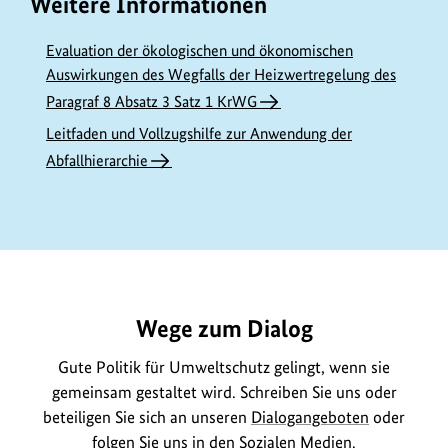
Weitere Informationen
f
o
Evaluation der ökologischen und ökonomischen
r
Auswirkungen des Wegfalls der Heizwertregelung des
m
Paragraf 8 Absatz 3 Satz 1 KrWG
a
Leitfaden und Vollzugshilfe zur Anwendung der
t
Abfallhierarchie
i
o
n
e
https://www.bundesumweltministerium.de/GE225
n
z
Wege zum Dialog
u
m
Gute Politik für Umweltschutz gelingt, wenn sie
gemeinsam gestaltet wird. Schreiben Sie uns oder
B
beteiligen Sie sich an unseren
Dialogangeboten
oder
i
folgen Sie uns in den
Sozialen Medien
.