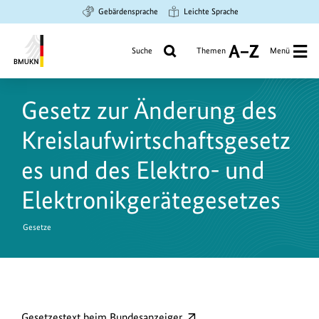
Zum
Zur
Zur
Gebärdensprache
Leichte Sprache
Hauptinhalt
Suche
Hauptnavigation
springen
springen
springen
Suche
Themen
Menü
A
bis
Bundesministerium
Z
für
Gesetz zur Änderung des
Umwelt,
Klimaschutz,
Kreislaufwirtschaftsgesetz
Naturschutz
und
es und des Elektro- und
nukleare
Elektronikgerätegesetzes
Sicherheit
Gesetze
D
externer
Gesetzestext beim Bundesanzeiger