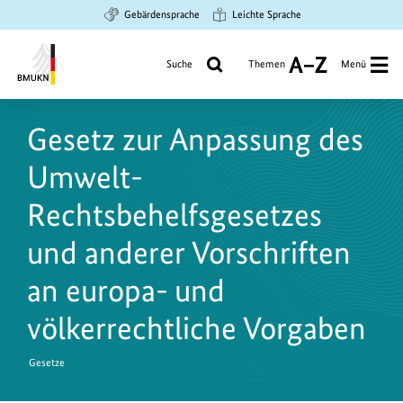
Zum
Zur
Zur
Gebärdensprache
Leichte Sprache
Hauptinhalt
Suche
Hauptnavigation
springen
springen
springen
Suche
Themen
Menü
A
bis
Bundesministerium
Z
für
Gesetz zur Anpassung des
Umwelt,
Klimaschutz,
Umwelt-
Naturschutz
und
Rechtsbehelfsgesetzes
nukleare
und anderer Vorschriften
Sicherheit
an europa- und
völkerrechtliche Vorgaben
Gesetze