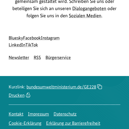
gemeinsam gestaltet wird. Schreiben Sie uns oder
beteiligen Sie sich an unseren
Dialogangeboten
oder
folgen Sie uns in den
Sozialen Medien
.
Social
zur
zur
zur
Bluesky
Facebook
Instagram
Media
Bluesky-
zur
zur
Facebook-
Instagram-
LinkedIn
TikTok
Navigation
Seite
LinkedIn-
TikTok-
Seite
Seite
Newsletter
RSS
Bürgerservice
des
Seite
Seite
des
des
BMUKN
des
des
BMUKN
BMUKN
BMUKN
BMUKN
Kurzlink:
bundesumweltministerium.de/GE228
Drucken
Kontakt
Impressum
Datenschutz
Cookie-Erklärung
Erklärung zur Barrierefreiheit