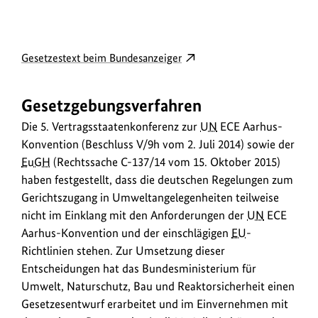
D
externer
Gesetzestext beim Bundesanzeiger
o
Link
w
öffnet
Gesetzgebungsverfahren
in
n
neuem
Die 5. Vertragsstaatenkonferenz zur
UN
ECE Aarhus-
l
Fenster:
Konvention (Beschluss V/9h vom 2. Juli 2014) sowie der
o
Gesetzestext
EuGH
(Rechtssache C-137/14 vom 15. Oktober 2015)
a
beim
haben festgestellt, dass die deutschen Regelungen zum
Bundesanzeiger
d
Gerichtszugang in Umweltangelegenheiten teilweise
s
nicht im Einklang mit den Anforderungen der
UN
ECE
Aarhus-Konvention und der einschlägigen
EU
-
/
Richtlinien stehen. Zur Umsetzung dieser
L
Entscheidungen hat das Bundesministerium für
i
Umwelt, Naturschutz, Bau und Reaktorsicherheit einen
n
Gesetzesentwurf erarbeitet und im Einvernehmen mit