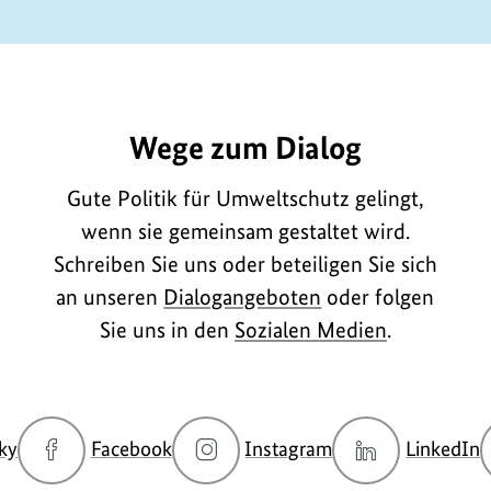
E906
Wege zum Dialog
Gute Politik für Umweltschutz gelingt,
wenn sie gemeinsam gestaltet wird.
Schreiben Sie uns oder beteiligen Sie sich
an unseren
Dialogangeboten
oder folgen
Sie uns in den
Sozialen Medien
.
zur
zur
zur
z
ky
Facebook
Instagram
LinkedIn
Bluesky-
Facebook-
Instagram-
L