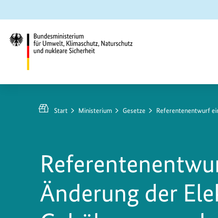
Zum
Zur
Zur
Hauptinhalt
Suche
Hauptnavigation
springen
springen
springen
Bundesministerium
für
Umwelt,
Start
Ministerium
Gesetze
Referentenentwurf ei
Klimaschutz,
Naturschutz
und
Referentenentwur
nukleare
Sicherheit
Änderung der Ele