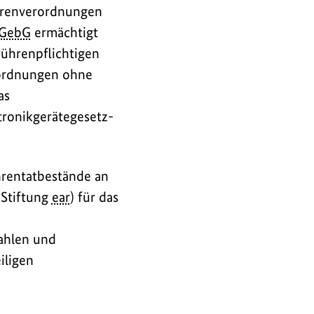
ührenverordnungen
GebG
ermächtigt
bührenpflichtigen
ordnungen ohne
as
ronikgerätegesetz-
hrentatbestände an
(Stiftung
ear
) für das
ahlen und
iligen