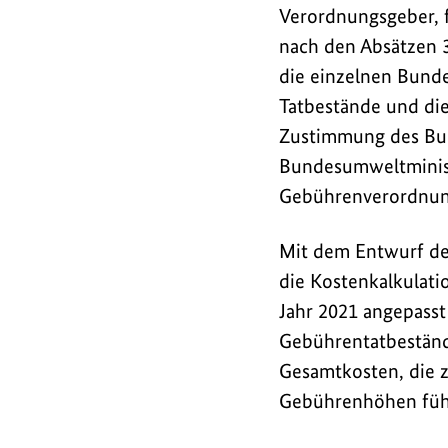
d
Verordnungsgeber, 
s
nach den Absätzen 3
/
die einzelnen Bunde
L
Tatbestände und d
i
Zustimmung des Bund
Bundesumweltminist
n
Gebührenverordnun
k
s
Mit dem Entwurf de
die Kostenkalkulatio
Jahr 2021 angepasst
Gebührentatbeständ
Gesamtkosten, die 
Gebührenhöhen füh