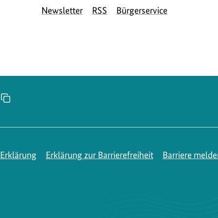
Seite
Seite
Seite
S
Newsletter
RSS
Bürgerservice
des
des
des
d
BMUKN
BMUKN
BMUKN
Erklärung
Erklärung zur Barrierefreiheit
Barriere melde