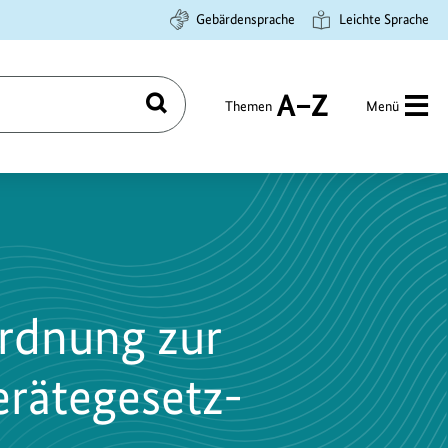
Gebärdensprache
Leichte Sprache
Themen
Menü
Suchen
A
bis
Z
ordnung zur
erätegesetz-