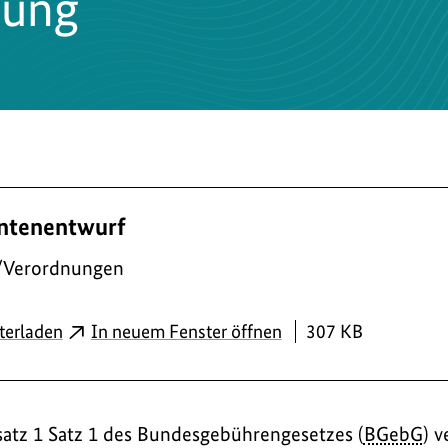
nung
ntenentwurf
/Verordnungen
PDF
terladen
In neuem Fenster öffnen
307 KB
satz 1 Satz 1 des Bundesgebührengesetzes (
BGebG
) v