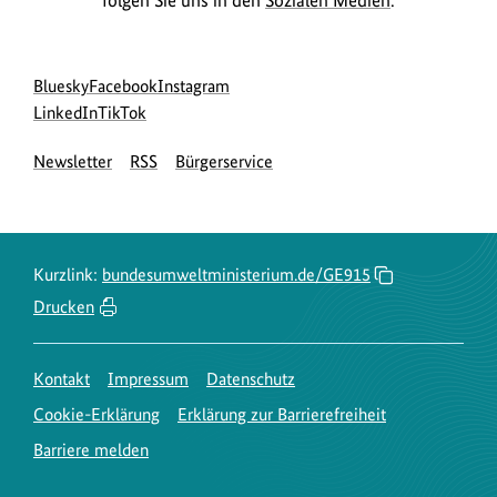
Social
zur
zur
zur
Bluesky
Facebook
Instagram
Media
Bluesky-
zur
zur
Facebook-
Instagram-
LinkedIn
TikTok
Navigation
Seite
LinkedIn-
TikTok-
Seite
Seite
Newsletter
RSS
Bürgerservice
des
Seite
Seite
des
des
BMUKN
des
des
BMUKN
BMUKN
BMUKN
BMUKN
Kurzlink:
bundesumweltministerium.de/GE915
Drucken
Kontakt
Impressum
Datenschutz
Cookie-Erklärung
Erklärung zur Barrierefreiheit
Barriere melden