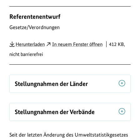
D
Referentenentwurf
o
w
Gesetze/Verordnungen
n
PDF
Herunterladen
In neuem Fenster öffnen
412 KB,
l
nicht barrierefrei
o
a
d
s
Stellungnahmen der Länder
/
L
i
Stellungnahmen der Verbände
n
k
Seit der letzten Änderung des Umweltstatistikgesetzes
s