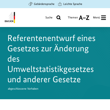
Zum
Zur
Zur
Gebärdensprache
Leichte Sprache
Hauptinhalt
Suche
Hauptnavigation
springen
springen
springen
Suche
Themen
Menü
A
bis
Bundesministerium
Z
für
Referentenentwurf eines
Umwelt,
Klimaschutz,
Gesetzes zur Änderung
Naturschutz
und
des
nukleare
Umweltstatistikgesetzes
Sicherheit
und anderer Gesetze
abgeschlossene Vorhaben