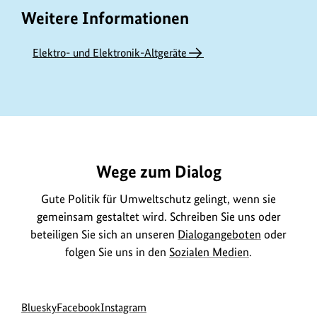
Weitere Informationen
Elektro- und Elektronik-Altgeräte
https://www.bundesumweltministerium.de/GE902
Wege zum Dialog
Gute Politik für Umweltschutz gelingt, wenn sie
gemeinsam gestaltet wird. Schreiben Sie uns oder
beteiligen Sie sich an unseren
Dialogangeboten
oder
folgen Sie uns in den
Sozialen Medien
.
Social
zur
zur
zur
Bluesky
Facebook
Instagram