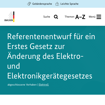
Zum
Zur
Zur
Gebärdensprache
Leichte Sprache
Hauptinhalt
Suche
Hauptnavigation
springen
springen
springen
Suche
Themen
Menü
A
bis
Bundesministerium
Z
für
Referentenentwurf für ein
Umwelt,
Klimaschutz,
Erstes Gesetz zur
Naturschutz
und
Änderung des Elektro-
nukleare
und
Sicherheit
Elektronikgerätegesetzes
abgeschlossene Vorhaben |
ElektroG