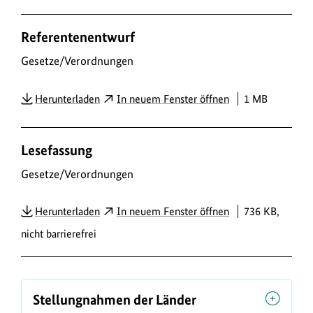
D
Referentenentwurf
o
w
Gesetze/Verordnungen
n
PDF
Herunterladen
In neuem Fenster öffnen
1 MB
l
o
a
Lesefassung
d
Gesetze/Verordnungen
s
/
PDF
Herunterladen
In neuem Fenster öffnen
736 KB,
L
nicht barrierefrei
i
n
k
Stellungnahmen der Länder
s