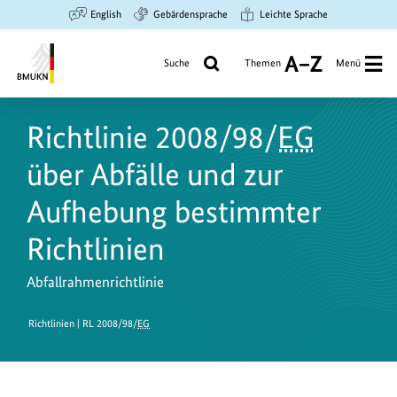
Zum
Zur
Zur
English
Gebärdensprache
Leichte Sprache
Hauptinhalt
Suche
Hauptnavigation
springen
springen
springen
Suche
Themen
Menü
A
bis
Bundesministerium
Z
für
Richtlinie 2008/98/
EG
Umwelt,
Klimaschutz,
über Abfälle und zur
Naturschutz
und
Aufhebung bestimmter
nukleare
Richtlinien
Sicherheit
Abfallrahmenrichtlinie
Richtlinien | RL 2008/98/
EG