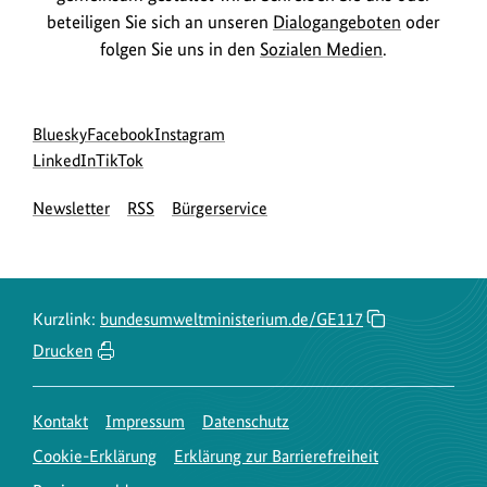
beteiligen Sie sich an unseren
Dialogangeboten
oder
folgen Sie uns in den
Sozialen Medien
.
Social
zur
zur
zur
Bluesky
Facebook
Instagram
Media
Bluesky-
zur
zur
Facebook-
Instagram-
LinkedIn
TikTok
Navigation
Seite
LinkedIn-
TikTok-
Seite
Seite
Newsletter
RSS
Bürgerservice
des
Seite
Seite
des
des
BMUKN
des
des
BMUKN
BMUKN
BMUKN
BMUKN
Kurzlink:
bundesumweltministerium.de/GE117
Drucken
Kontakt
Impressum
Datenschutz
Cookie-Erklärung
Erklärung zur Barrierefreiheit