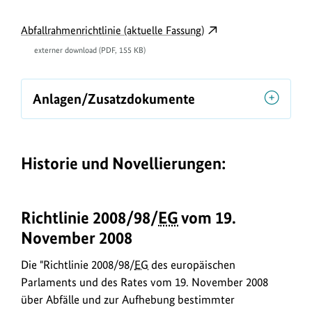
D
externer
Abfallrahmenrichtlinie (aktuelle Fassung)
o
Link
externer download (PDF, 155 KB)
w
öffnet
in
n
neuem
Anlagen/Zusatzdokumente
l
Fenster:
o
Abfallrahmenrichtlinie
a
(aktuelle
Historie und Novellierungen:
Fassung)
d
s
/
Richtlinie 2008/98/
EG
vom 19.
L
November 2008
i
Die "Richtlinie 2008/98/
EG
des europäischen
n
Parlaments und des Rates vom 19. November 2008
k
über Abfälle und zur Aufhebung bestimmter
s