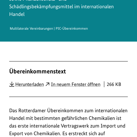
Schädlingsbekämpfungsmittel im internationalen
Handel
Multilaterale Vereinbarungen | PIC-Übereinkommen
D
Übereinkommenstext
o
w
PDF
Herunterladen
In neuem Fenster öffnen
266 KB
n
l
o
Das Rotterdamer Übereinkommen zum internationalen
a
Handel mit bestimmten gefährlichen Chemikalien ist
das erste internationale Vertragswerk zum Import und
d
Export von Chemikalien. Es erstreckt sich auf
s