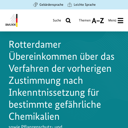
Zum
Zur
Zur
Gebärdensprache
Leichte Sprache
Hauptinhalt
Suche
Hauptnavigation
springen
springen
springen
Suche
Themen
Menü
A
bis
Bundesministerium
Z
für
Rotterdamer
Umwelt,
Klimaschutz,
Übereinkommen über das
Naturschutz
und
Verfahren der vorherigen
nukleare
Zustimmung nach
Sicherheit
Inkenntnissetzung für
bestimmte gefährliche
Chemikalien
sowie Pflanzenschutz- und