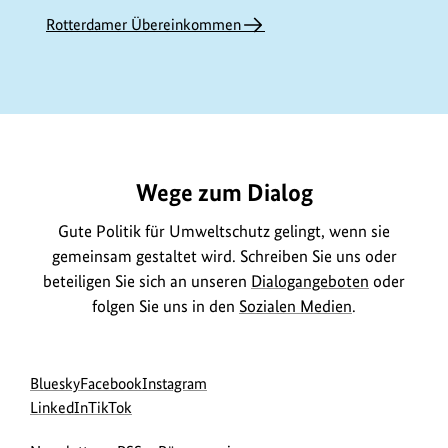
Rotterdamer Übereinkommen
https://www.bundesumweltministerium.de/GE198
Wege zum Dialog
Gute Politik für Umweltschutz gelingt, wenn sie
gemeinsam gestaltet wird. Schreiben Sie uns oder
beteiligen Sie sich an unseren
Dialogangeboten
oder
folgen Sie uns in den
Sozialen Medien
.
Social
zur
zur
zur
Bluesky
Facebook
Instagram
Media
Bluesky-
zur
zur
Facebook-
Instagram-
LinkedIn
TikTok
Navigation
Seite
LinkedIn-
TikTok-
Seite
Seite