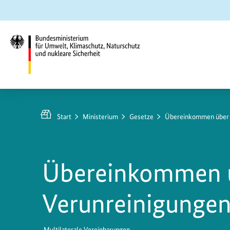
Zum
Zur
Zur
Hauptinhalt
Suche
Hauptnavigation
springen
springen
springen
Bundesministerium
für
Umwelt,
Start
Ministerium
Gesetze
Übereinkommen über 
Klimaschutz,
Naturschutz
und
Übereinkommen ü
nukleare
Sicherheit
Verunreinigunge
Multilaterale Vereinbarungen