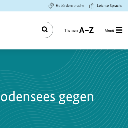
Gebärdensprache
Leichte Sprache
Themen
Menü
Suchen
A
bis
Z
Bodensees gegen