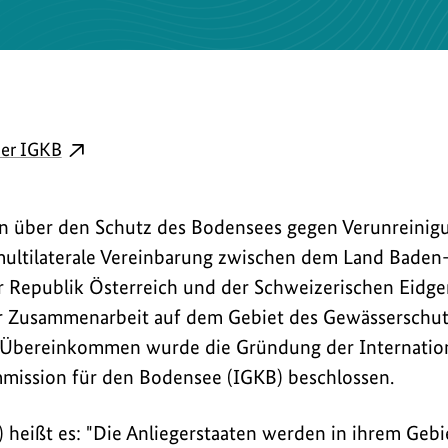
externer
er IGKB
Link
öffnet
 über den Schutz des Bodensees gegen Verunreini
in
e multilaterale Vereinbarung zwischen dem Land Bad
neuem
er Republik Österreich und der Schweizerischen Eidg
Fenster:
ur Zusammenarbeit auf dem Gebiet des Gewässerschut
Übereinkommen
bei
 Übereinkommen wurde die Gründung der Internatio
der
ission für den Bodensee (IGKB) beschlossen.
IGKB
i) heißt es: "Die Anliegerstaaten werden in ihrem Geb