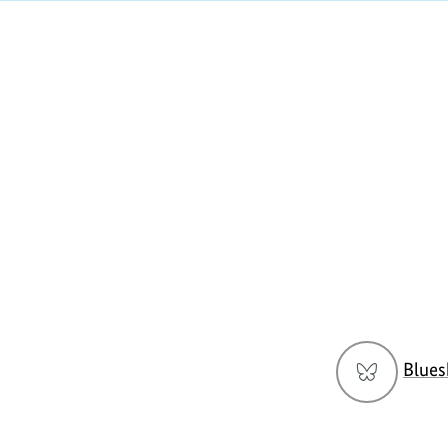
https://www.bundesumweltministerium.de/G
Social
Blues
Media
Navigation