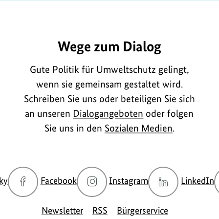
E702
Wege zum Dialog
Gute Politik für Umweltschutz gelingt,
wenn sie gemeinsam gestaltet wird.
Schreiben Sie uns oder beteiligen Sie sich
an unseren
Dialogangeboten
oder folgen
Sie uns in den
Sozialen Medien
.
zur
zur
zur
z
ky
Facebook
Instagram
LinkedIn
Bluesky-
Facebook-
Instagram-
L
Seite
Seite
Seite
S
Newsletter
RSS
Bürgerservice
des
des
des
d