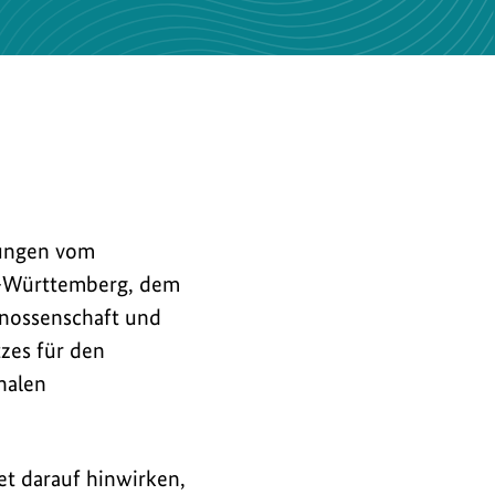
gungen vom
en-Württemberg, dem
enossenschaft und
zes für den
nalen
iet darauf hinwirken,