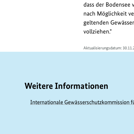
/
dass der Bodensee v
L
nach Möglichkeit ve
i
geltenden Gewässer
vollziehen."
n
k
Aktualisierungsdatum: 30.11.
s
Weitere Informationen
Internationale Gewässerschutzkommission f