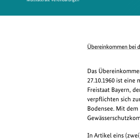
D
Übereinkommen bei d
o
w
Das Übereinkommen
n
27.10.1960 ist ein
l
Freistaat Bayern, d
o
verpflichten sich z
Bodensee. Mit dem
a
Gewässerschutzkomm
d
s
In Artikel eins (zwe