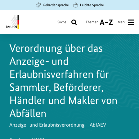
Zum
Zur
Zur
Gebärdensprache
Leichte Sprache
Hauptinhalt
Suche
Hauptnavigation
springen
springen
springen
Suche
Themen
Menü
A
bis
Bundesministerium
Z
für
Verordnung über das
Umwelt,
Klimaschutz,
Anzeige- und
Naturschutz
und
Erlaubnisverfahren für
nukleare
Sammler, Beförderer,
Sicherheit
Händler und Makler von
Abfällen
Anzeige- und Erlaubnisverordnung – AbfAEV