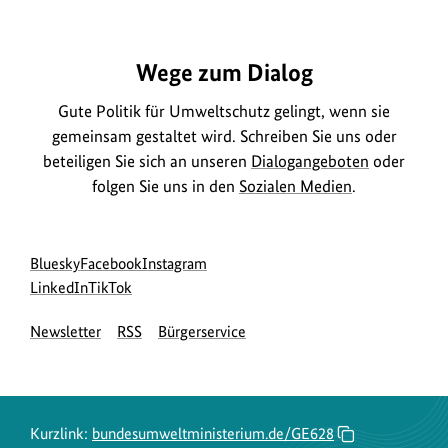
https://www.bundesumweltministerium.de/GE628
Wege zum Dialog
Gute Politik für Umweltschutz gelingt, wenn sie
gemeinsam gestaltet wird. Schreiben Sie uns oder
beteiligen Sie sich an unseren
Dialogangeboten
oder
folgen Sie uns in den
Sozialen Medien
.
Social
zur
zur
zur
Bluesky
Facebook
Instagram
Media
Bluesky-
zur
zur
Facebook-
Instagram-
LinkedIn
TikTok
Navigation
Seite
LinkedIn-
TikTok-
Seite
Seite
Newsletter
RSS
Bürgerservice
des
Seite
Seite
des
des
BMUKN
des
des
BMUKN
BMUKN
BMUKN
BMUKN
Kurzlink:
bundesumweltministerium.de/GE628