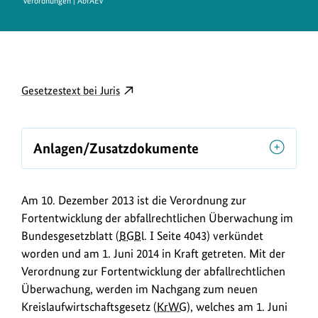
Verordnungen | AbfAEV
D
externer
Gesetzestext bei Juris
o
Link
w
öffnet
in
n
Anlagen/Zusatzdokumente
neuem
l
Fenster:
o
Gesetzestext
Am 10. Dezember 2013 ist die Verordnung zur
a
bei
Fortentwicklung der abfallrechtlichen Überwachung im
Juris
d
Bundesgesetzblatt (
BGBl.
I Seite 4043) verkündet
s
worden und am 1. Juni 2014 in Kraft getreten. Mit der
/
Verordnung zur Fortentwicklung der abfallrechtlichen
L
Überwachung, werden im Nachgang zum neuen
Kreislaufwirtschaftsgesetz (
KrWG
), welches am 1. Juni
i