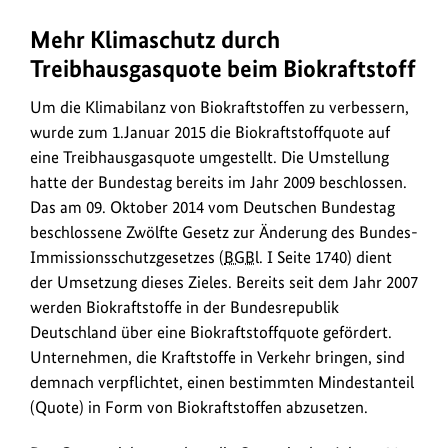
w
öffnet
in
n
Mehr Klimaschutz durch
neuem
l
Treibhausgasquote beim Biokraftstoff
Fenster:
o
Gesetzentwurf
Um die Klimabilanz von Biokraftstoffen zu verbessern,
a
beim
wurde zum 1.Januar 2015 die Biokraftstoffquote auf
Bundesanzeiger
d
eine Treibhausgasquote umgestellt. Die Umstellung
s
hatte der Bundestag bereits im Jahr 2009 beschlossen.
/
Das am 09. Oktober 2014 vom Deutschen Bundestag
beschlossene Zwölfte Gesetz zur Änderung des Bundes-
L
Immissionsschutzgesetzes (
BGBl.
I Seite 1740) dient
i
der Umsetzung dieses Zieles. Bereits seit dem Jahr 2007
n
werden Biokraftstoffe in der Bundesrepublik
k
Deutschland über eine Biokraftstoffquote gefördert.
s
Unternehmen, die Kraftstoffe in Verkehr bringen, sind
demnach verpflichtet, einen bestimmten Mindestanteil
(Quote) in Form von Biokraftstoffen abzusetzen.