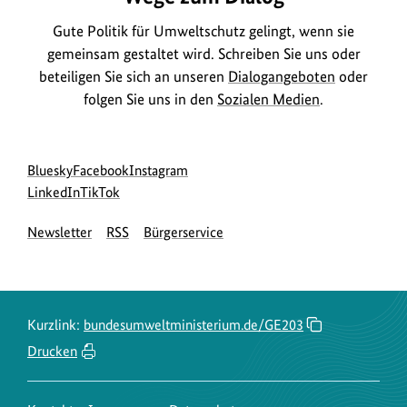
Gute Politik für Umweltschutz gelingt, wenn sie
gemeinsam gestaltet wird. Schreiben Sie uns oder
beteiligen Sie sich an unseren
Dialogangeboten
oder
folgen Sie uns in den
Sozialen Medien
.
Social
zur
zur
zur
Bluesky
Facebook
Instagram
Media
Bluesky-
zur
zur
Facebook-
Instagram-
LinkedIn
TikTok
Navigation
Seite
LinkedIn-
TikTok-
Seite
Seite
Newsletter
RSS
Bürgerservice
des
Seite
Seite
des
des
BMUKN
des
des
BMUKN
BMUKN
BMUKN
BMUKN
Kurzlink:
bundesumweltministerium.de/GE203
Drucken