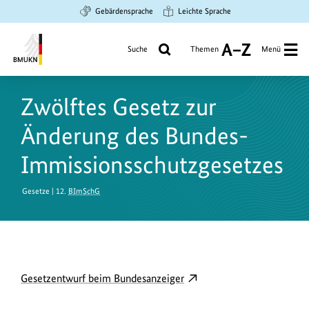
Zum
Zur
Zur
Gebärdensprache
Leichte Sprache
Hauptinhalt
Suche
Hauptnavigation
springen
springen
springen
Suche
Themen
Menü
A
bis
Bundesministerium
Z
für
Zwölftes Gesetz zur
Umwelt,
Klimaschutz,
Änderung des Bundes-
Naturschutz
und
Immissionsschutzgesetzes
nukleare
Sicherheit
Gesetze | 12.
BImSchG
D
externer
Gesetzentwurf beim Bundesanzeiger
o
Link