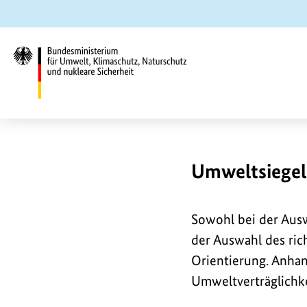
Zum
Zur
Zur
Hauptinhalt
Suche
Hauptnavigation
springen
springen
springen
Bundesministerium
für
Umwelt,
Klimaschutz,
U
Umweltsiegel
Naturschutz
und
m
Sowohl bei der Ausw
nukleare
der Auswahl des ric
Sicherheit
w
Orientierung. Anhan
Umweltverträglichk
e