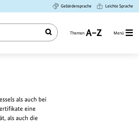
Gebärdensprache
Leichte Sprache
Themen
Menü
Suchen
A
bis
Z
sels als auch bei
rtifikate eine
, als auch die