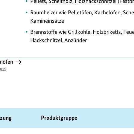
Pellets, Scheitholz, Holzhackschnitzel (Festb
Raumheizer wie Pelletöfen, Kachelöfen, Sche
Kamineinsätze
Brennstoffe wie Grillkohle, Holzbriketts, Feue
Hackschnitzel, Anzünder
inöfen
2019
etzung
Produktgruppe