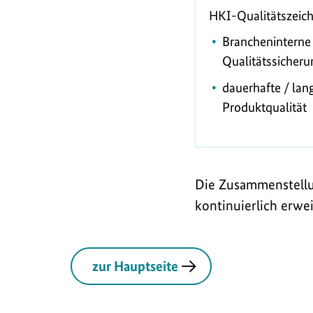
HKI-Qualitätszeic
e
Brancheninterne
l
Qualitätssicher
l
dauerhafte / lan
e
Produktqualität
Die Zusammenstellun
kontinuierlich erwei
zur Hauptseite