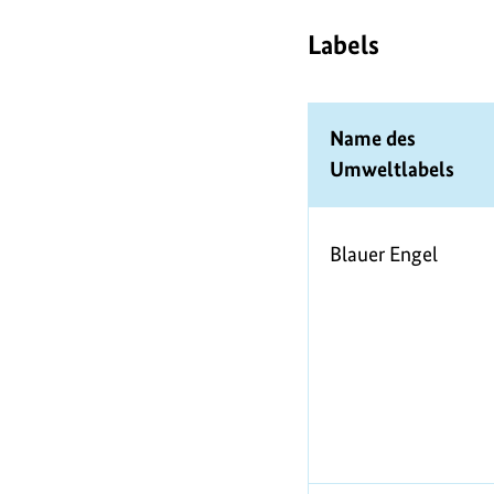
l
Labels
t
Tabelle
Name des
s
Umweltlabels
i
Blauer Engel
e
g
e