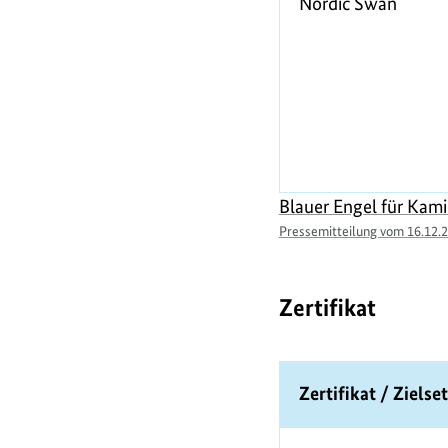
Nordic Swan
m
i
t
Blauer Engel für Kam
H
Pressemitteilung vom 16.12.
o
Zertifikat
l
T
Zertifikat / Ziels
z
a
b