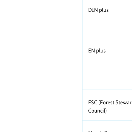
l
DIN plus
|
H
EN plus
e
i
z
FSC (Forest Stewar
e
Council)
n