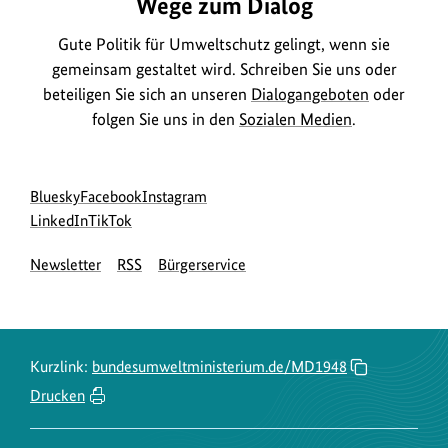
Wege zum Dialog
Gute Politik für Umweltschutz gelingt, wenn sie
gemeinsam gestaltet wird. Schreiben Sie uns oder
beteiligen Sie sich an unseren
Dialogangeboten
oder
folgen Sie uns in den
Sozialen Medien
.
Social
zur
zur
zur
Bluesky
Facebook
Instagram
Media
Bluesky-
zur
zur
Facebook-
Instagram-
LinkedIn
TikTok
Navigation
Seite
LinkedIn-
TikTok-
Seite
Seite
Newsletter
RSS
Bürgerservice
des
Seite
Seite
des
des
BMUKN
des
des
BMUKN
BMUKN
BMUKN
BMUKN
Kurzlink:
bundesumweltministerium.de/MD1948
Drucken