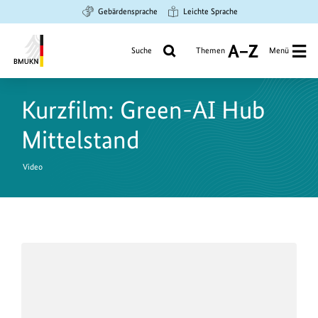
Zum
Zur
Zur
Gebärdensprache
Leichte Sprache
Hauptinhalt
Suche
Hauptnavigation
springen
springen
springen
Suche
Themen
Menü
A
bis
Bundesministerium
Z
für
Kurzfilm: Green-AI Hub
Umwelt,
Klimaschutz,
Mittelstand
Naturschutz
und
Video
nukleare
Sicherheit