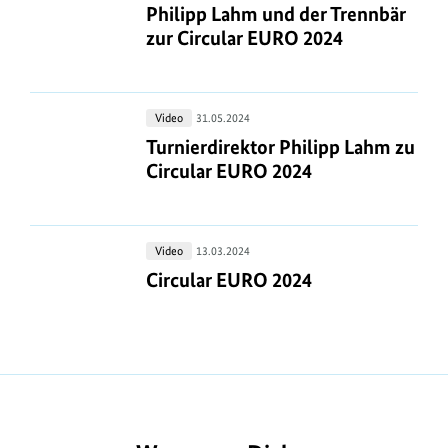
u
Lahm
Philipp Lahm und der Trennbär zur 
Philipp Lahm und der Trennbär
m
und
zur Circular EURO 2024
B
der
i
Trennbär
zur
l
Turnierdirektor
Video
31.05.2024
Circular
d
Philipp
Turnierdirektor Philipp Lahm zu Ci
Turnierdirektor Philipp Lahm zu
EURO
a
Lahm
Circular EURO 2024
2024
n
zu
Circular
z
EURO
e
Circular
Video
13.03.2024
2024
i
EURO
Circular EURO 2024
Circular EURO 2024
2024
g
e
n
https://www.bundesumweltministerium.de/MD1948