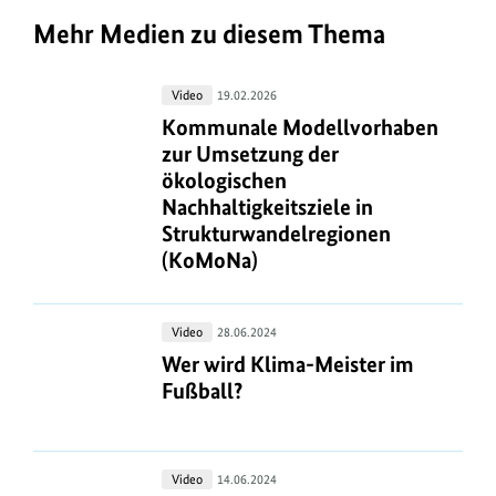
e
r
Mehr Medien zu diesem Thema
i
n
Kommunale
Video
19.02.2026
f
Modellvorhaben
Kommunale Modellvorhaben zur Ums
Kommunale Modellvorhaben
o
zur
zur Umsetzung der
Umsetzung
ökologischen
r
der
Nachhaltigkeitsziele in
m
ökologischen
Strukturwandelregionen
a
Nachhaltigkeitsziele
(KoMoNa)
t
in
i
Strukturwandelregionen
Wer
Video
28.06.2024
o
(KoMoNa)
wird
Wer wird Klima-Meister im Fußball
Wer wird Klima-Meister im
n
Klima-
Fußball?
e
Meister
n
im
z
Fußball?
Philipp
Video
14.06.2024