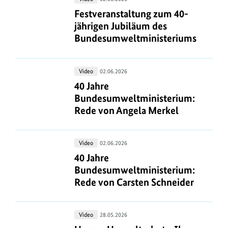
zum
Festveranstaltung zum 40-jährigen
Festveranstaltung zum 40-
40-
jährigen Jubiläum des
jährigen
Bundesumweltministeriums
Jubiläum
des
40
Video
02.06.2026
Bundesumweltministeriums
Jahre
40 Jahre Bundesumweltministerium
40 Jahre
Bundesumweltministerium:
Bundesumweltministerium:
Rede
Rede von Angela Merkel
von
Angela
40
Video
02.06.2026
Merkel
Jahre
40 Jahre Bundesumweltministerium:
40 Jahre
Bundesumweltministerium:
Bundesumweltministerium:
Rede
Rede von Carsten Schneider
von
Carsten
Unsere
Video
28.05.2026
Schneider
Umweltschutz-