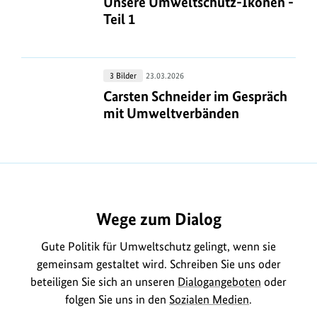
Unsere Umweltschutz-Ikonen - Teil
Unsere Umweltschutz-Ikonen -
Ikonen
Teil 1
-
Teil
1
Carsten
3 Bilder
23.03.2026
Schneider
Carsten Schneider im Gespräch mi
Carsten Schneider im Gespräch
im
mit Umweltverbänden
Gespräch
mit
Umweltverbänden
https://www.bundesumweltministerium.de/MD2288
Wege zum Dialog
Gute Politik für Umweltschutz gelingt, wenn sie
gemeinsam gestaltet wird. Schreiben Sie uns oder
beteiligen Sie sich an unseren
Dialogangeboten
oder
folgen Sie uns in den
Sozialen Medien
.