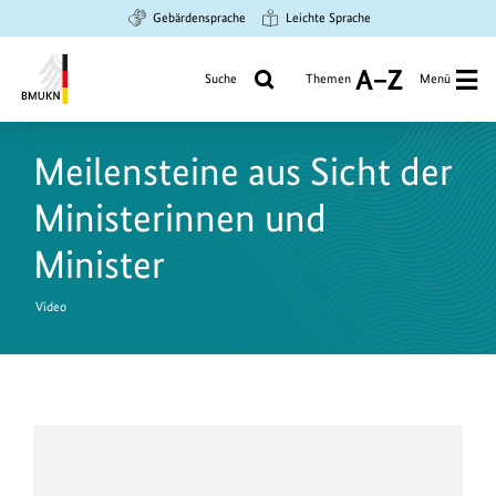
Zum
Zur
Zur
Gebärdensprache
Leichte Sprache
Hauptinhalt
Suche
Hauptnavigation
springen
springen
springen
Suche
Themen
Menü
A
bis
Bundesministerium
Z
für
Meilensteine aus Sicht der
Umwelt,
Klimaschutz,
Ministerinnen und
Naturschutz
und
Minister
nukleare
Sicherheit
Video