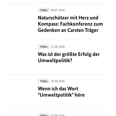
Teil
2
Naturschützer
Video
08.07.2026
mit
Naturschützer mit Herz und Kompas
Naturschützer mit Herz und
Herz
Kompass: Fachkonferenz zum
und
Gedenken an Carsten Träger
Kompass:
Fachkonferenz
Was
Video
22.06.2026
zum
ist
Was ist der größte Erfolg der Umwel
Was ist der größte Erfolg der
Gedenken
der
Umweltpolitik?
an
größte
Carsten
Erfolg
Träger
der
Wenn
Video
15.06.2026
Umweltpolitik?
ich
Wenn ich das Wort "Umweltpolitik"
Wenn ich das Wort
das
"Umweltpolitik" höre
Wort
"Umweltpolitik"
höre
Festveranstaltung
Video
02.06.2026