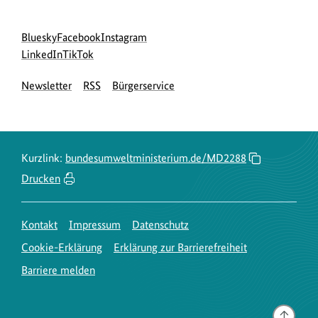
Social
zur
zur
zur
Bluesky
Facebook
Instagram
Media
Bluesky-
zur
zur
Facebook-
Instagram-
LinkedIn
TikTok
Navigation
Seite
LinkedIn-
TikTok-
Seite
Seite
Newsletter
RSS
Bürgerservice
des
Seite
Seite
des
des
BMUKN
des
des
BMUKN
BMUKN
BMUKN
BMUKN
Kurzlink:
bundesumweltministerium.de/MD2288
Drucken
Kontakt
Impressum
Datenschutz
Cookie-Erklärung
Erklärung zur Barrierefreiheit
Barriere melden
Gehe