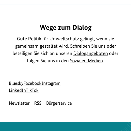
i
u
2011
l
https://www.bundesumweltministerium.de/MD69
m
d
B
a
Wege zum Dialog
i
n
l
Gute Politik für Umweltschutz gelingt, wenn sie
z
d
gemeinsam gestaltet wird. Schreiben Sie uns oder
e
a
beteiligen Sie sich an unseren
Dialogangeboten
oder
i
n
folgen Sie uns in den
Sozialen Medien
.
g
z
e
e
n
Social
zur
zur
zur
Bluesky
Facebook
Instagram
i
Media
Bluesky-
zur
zur
Facebook-
Instagram-
LinkedIn
TikTok
g
Navigation
Seite
LinkedIn-
TikTok-
Seite
Seite
e
Newsletter
RSS
Bürgerservice
des
Seite
Seite
des
des
n
BMUKN
des
des
BMUKN
BMUKN
BMUKN
BMUKN