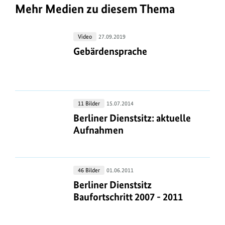
n
e
Mehr Medien zu diesem Thema
f
r
o
i
Gebärdensprache
Video
27.09.2019
r
n
Gebärdensprache
Gebärdensprache
m
f
a
o
t
r
i
m
Berliner
11 Bilder
15.07.2014
o
a
Dienstsitz:
Berliner Dienstsitz: aktuelle Aufna
Berliner Dienstsitz: aktuelle
n
aktuelle
Aufnahmen
t
e
Aufnahmen
i
n
o
z
Berliner
n
46 Bilder
01.06.2011
u
Dienstsitz
Berliner Dienstsitz Baufortschritt 2
Berliner Dienstsitz
e
m
Baufortschritt
Baufortschritt 2007 - 2011
n
2007
B
z
-