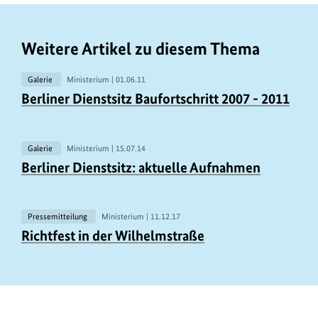
anz
anz
anz
anz
anz
anz
anz
anz
anz
anz
anz
anz
anz
anz
anz
Weitere Artikel zu diesem Thema
Galerie
Ministerium |
01.06.11
Berliner Dienstsitz Baufortschritt 2007 - 2011
Galerie
Ministerium |
15.07.14
U
Berliner Dienstsitz: aktuelle Aufnahmen
r
h
e
Pressemitteilung
Ministerium |
11.12.17
U
b
Richtfest in der Wilhelmstraße
r
e
h
r
e
i
b