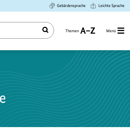
Gebärdensprache
Leichte Sprache
Themen
Menü
Suchen
A
bis
Z
e