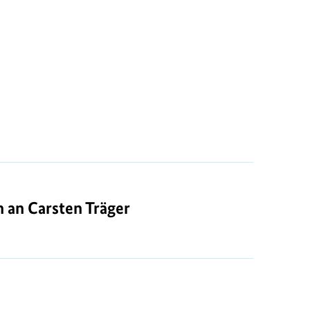
an Carsten Träger
 an Carsten Träger