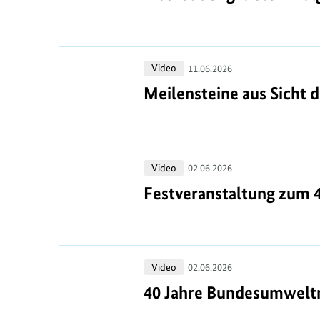
der
Gedenken
größte
an
Erfolg
Carsten
Meilensteine
Video
der
Träger
11.06.2026
aus
Umweltpolitik?
Meilensteine aus Sicht 
Meilensteine aus Sicht 
Sicht
der
Ministerinnen
Festveranstaltung
Video
und
02.06.2026
zum
Minister
Festveranstaltung zum 
Festveranstaltung zum 
40-
jährigen
Jubiläum
40
Video
des
02.06.2026
Jahre
Bundesumweltministeriums
40 Jahre Bundesumweltm
40 Jahre Bundesumweltm
Bundesumweltministerium: