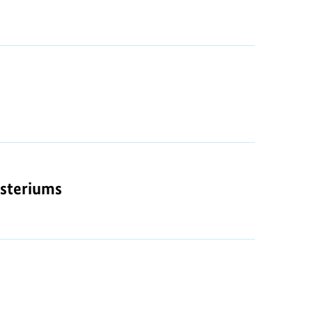
steriums
isteriums