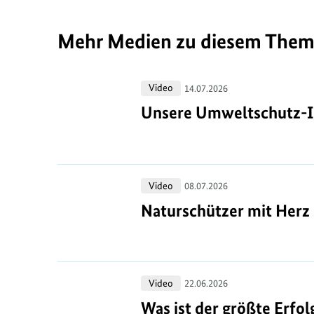
Mehr Medien zu diesem The
Unsere
Video
14.07.2026
Umweltschutz-
Unsere Umweltschutz-Ik
Unsere Umweltschutz-Ik
Ikonen
-
Teil
Naturschützer
Video
2
08.07.2026
mit
Naturschützer mit Herz
Naturschützer mit Herz
Herz
und
Kompass:
Was
Video
Fachkonferenz
22.06.2026
ist
zum
Was ist der größte Erfo
Was ist der größte Erfo