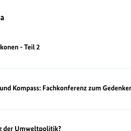
ma
onen - Teil 2
onen - Teil 2
 und Kompass: Fachkonferenz zum Gedenken 
 und Kompass: Fachkonferenz zum Gedenken
lg der Umweltpolitik?
lg der Umweltpolitik?