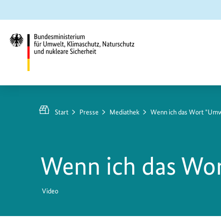
Zum
Zur
Zur
Hauptinhalt
Suche
Hauptnavigation
springen
springen
springen
Bundesministerium
für
Umwelt,
Start
Presse
Mediathek
Wenn ich das Wort "Umwe
Klimaschutz,
Naturschutz
und
Wenn ich das Wor
nukleare
Sicherheit
Video