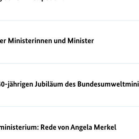
der Ministerinnen und Minister
der Ministerinnen und Minister
40-jährigen Jubiläum des Bundesumweltmini
40-jährigen Jubiläum des Bundesumweltmin
inisterium: Rede von Angela Merkel
inisterium: Rede von Angela Merkel