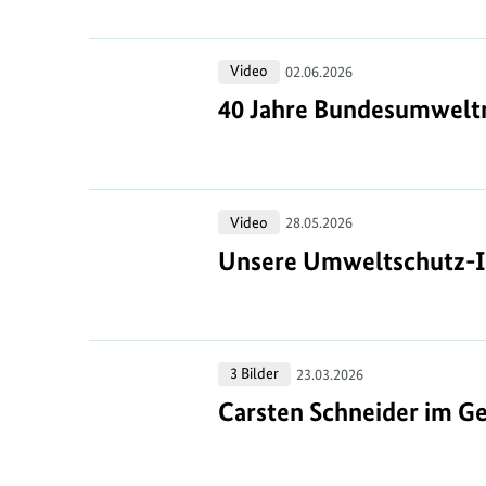
Rede
von
40
Video
Angela
02.06.2026
Jahre
Merkel
40 Jahre Bundesumweltm
40 Jahre Bundesumweltm
Bundesumweltministerium:
Rede
von
Unsere
Video
Carsten
28.05.2026
Umweltschutz-
Schneider
Unsere Umweltschutz-Ik
Unsere Umweltschutz-Ik
Ikonen
-
Teil
Carsten
3 Bilder
1
23.03.2026
Schneider
Carsten Schneider im G
Carsten Schneider im 
im
Gespräch