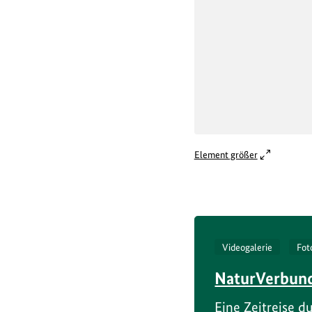
Element größer
Videogalerie
Fot
NaturVerbund
Eine Zeitreise 