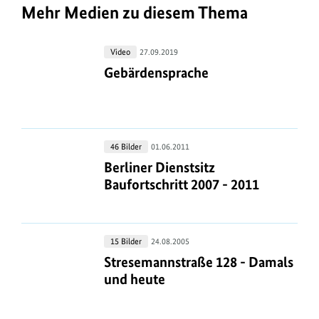
e
m
Mehr Medien zu diesem Thema
r
a
i
t
Gebärdensprache
Video
27.09.2019
n
i
Gebärdensprache
Gebärdensprache
f
o
o
n
r
e
m
n
Berliner
46 Bilder
01.06.2011
a
Dienstsitz
Berliner Dienstsitz Baufortschritt 2
Berliner Dienstsitz
z
Baufortschritt
Baufortschritt 2007 - 2011
t
u
2007
i
m
-
o
B
2011
Stresemannstraße
n
15 Bilder
24.08.2005
i
128
Stresemannstraße 128 - Damals und
Stresemannstraße 128 - Damals
e
l
-
und heute
n
d
Damals
z
a
und