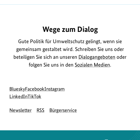
u
n
heute
https://www.bundesumweltministerium.de/MD50
m
z
B
e
Wege zum Dialog
i
i
l
g
Gute Politik für Umweltschutz gelingt, wenn sie
d
e
gemeinsam gestaltet wird. Schreiben Sie uns oder
a
n
beteiligen Sie sich an unseren
Dialogangeboten
oder
n
folgen Sie uns in den
Sozialen Medien
.
z
e
Social
zur
zur
zur
Bluesky
Facebook
Instagram
i
Media
Bluesky-
zur
zur
Facebook-
Instagram-
LinkedIn
TikTok
g
Navigation
Seite
LinkedIn-
TikTok-
Seite
Seite
e
Newsletter
RSS
Bürgerservice
des
Seite
Seite
des
des
n
BMUKN
des
des
BMUKN
BMUKN
BMUKN
BMUKN