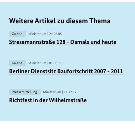
anz
anz
anz
anz
anz
anz
anz
anz
anz
anz
anz
Weitere Artikel zu diesem Thema
Galerie
Ministerium |
24.08.05
U
Stresemannstraße 128 - Damals und heute
r
h
e
Galerie
Ministerium |
01.06.11
b
Berliner Dienstsitz Baufortschritt 2007 - 2011
e
r
Pressemitteilung
Ministerium |
11.12.17
U
i
Richtfest in der Wilhelmstraße
r
n
h
f
e
o
b
r