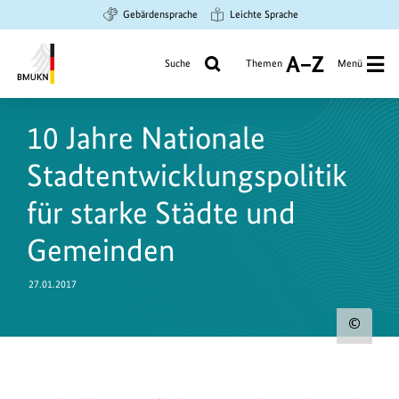
Zum
Zur
Zur
Gebärdensprache
Leichte Sprache
Hauptinhalt
Suche
Hauptnavigation
springen
springen
springen
Suche
Themen
Menü
A
bis
Bundesministerium
Z
für
10 Jahre Nationale
Umwelt,
Klimaschutz,
Stadtentwicklungspolitik
Naturschutz
und
für starke Städte und
nukleare
Gemeinden
Sicherheit
27.01.2017
Urh
zum
Bild