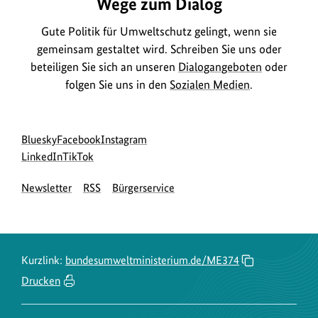
Wege zum Dialog
Gute Politik für Umweltschutz gelingt, wenn sie
gemeinsam gestaltet wird. Schreiben Sie uns oder
beteiligen Sie sich an unseren
Dialogangeboten
oder
folgen Sie uns in den
Sozialen Medien
.
Social
zur
zur
zur
Bluesky
Facebook
Instagram
Media
Bluesky-
zur
zur
Facebook-
Instagram-
LinkedIn
TikTok
Navigation
Seite
LinkedIn-
TikTok-
Seite
Seite
Newsletter
RSS
Bürgerservice
des
Seite
Seite
des
des
BMUKN
des
des
BMUKN
BMUKN
BMUKN
BMUKN
Kurzlink:
bundesumweltministerium.de/ME374
Drucken