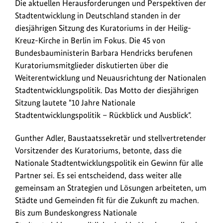
Die
Die aktuellen Herausforderungen und Perspektiven der
anz
aktuellen
Stadtentwicklung in Deutschland standen in der
Herausforderungen
diesjährigen Sitzung des Kuratoriums in der Heilig-
und
Kreuz-Kirche in Berlin im Fokus. Die 45 von
Perspektiven
Bundesbauministerin Barbara Hendricks berufenen
der
Kuratoriumsmitglieder diskutierten über die
Stadtentwicklung
Weiterentwicklung und Neuausrichtung der Nationalen
in
Stadtentwicklungspolitik. Das Motto der diesjährigen
Deutschland
Sitzung lautete "10 Jahre Nationale
standen
Stadtentwicklungspolitik – Rückblick und Ausblick".
in
der
Gunther Adler, Baustaatssekretär und stellvertretender
diesjährigen
Vorsitzender des Kuratoriums, betonte, dass die
Sitzung
Nationale Stadtentwicklungspolitik ein Gewinn für alle
des
Partner sei. Es sei entscheidend, dass weiter alle
Kuratoriums
gemeinsam an Strategien und Lösungen arbeiteten, um
in
Städte und Gemeinden fit für die Zukunft zu machen.
der
Bis zum Bundeskongress Nationale
Heilig-