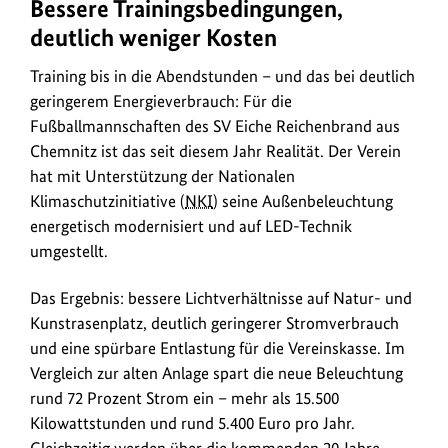
Bessere Trainingsbedingungen,
Flutlicht,
anz
Hallenbeleuchtung
deutlich weniger Kosten
oder
Training bis in die Abendstunden – und das bei deutlich
Fahrradstellplätze:
Wer
geringerem Energieverbrauch: Für die
seine
Fußballmannschaften des SV Eiche Reichenbrand aus
Sportstätte
Chemnitz ist das seit diesem Jahr Realität. Der Verein
klimafreundlich
hat mit Unterstützung der Nationalen
modernisieren
Klimaschutzinitiative (
NKI
) seine Außenbeleuchtung
möchte,
energetisch modernisiert und auf LED-Technik
kann
umgestellt.
dafür
Zuschüsse
Das Ergebnis: bessere Lichtverhältnisse auf Natur- und
über
Kunstrasenplatz, deutlich geringerer Stromverbrauch
die
und eine spürbare Entlastung für die Vereinskasse. Im
Nationale
Vergleich zur alten Anlage spart die neue Beleuchtung
Klimaschutzinitiative
rund 72 Prozent Strom ein – mehr als 15.500
erhalten.
Kilowattstunden und rund 5.400 Euro pro Jahr.
Antragsberechtigt
Gleichzeitig werden über die kommenden 20 Jahre