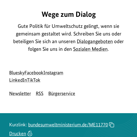
Wege zum Dialog
Gute Politik für Umweltschutz gelingt, wenn sie
gemeinsam gestaltet wird. Schreiben Sie uns oder
beteiligen Sie sich an unseren
Dialogangeboten
oder
folgen Sie uns in den
Sozialen Medien
.
Social
zur
zur
zur
Bluesky
Facebook
Instagram
Media
Bluesky-
zur
zur
Facebook-
Instagram-
LinkedIn
TikTok
Navigation
Seite
LinkedIn-
TikTok-
Seite
Seite
Newsletter
RSS
Bürgerservice
des
Seite
Seite
des
des
BMUKN
des
des
BMUKN
BMUKN
BMUKN
BMUKN
Kurzlink:
bundesumweltministerium.de/ME11770
Drucken