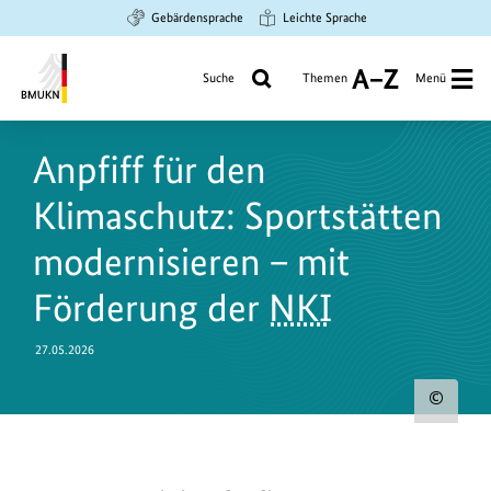
Zum
Zur
Zur
Gebärdensprache
Leichte Sprache
Hauptinhalt
Suche
Hauptnavigation
springen
springen
springen
Suche
Themen
Menü
A
bis
Bundesministerium
Z
für
Anpfiff für den
Umwelt,
Klimaschutz,
Klimaschutz: Sportstätten
Naturschutz
und
modernisieren – mit
nukleare
Förderung der
NKI
Sicherheit
27.05.2026
Urh
zum
Bild