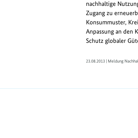
und
nachhaltige Nutzung
Ziele"
Zugang zu erneuerba
verabschiedet.
Konsummuster, Krei
Anpassung an den Kl
Schutz globaler Güt
23.08.2013 | Meldung Nachhal
https://www.bundesumweltministerium.de/M