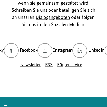
wenn sie gemeinsam gestaltet wird.
Schreiben Sie uns oder beteiligen Sie sich
an unseren
Dialogangeboten
oder folgen
Sie uns in den
Sozialen Medien
.
zur
zur
zur
z
ky
Facebook
Instagram
LinkedIn
Bluesky-
Facebook-
Instagram-
L
Seite
Seite
Seite
S
Newsletter
RSS
Bürgerservice
des
des
des
d
BMUKN
BMUKN
BMUKN