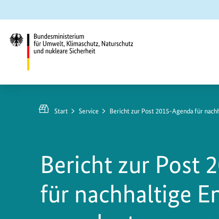
Zum
Zur
Zur
Hauptinhalt
Suche
Hauptnavigation
springen
springen
springen
Bundesministerium
für
Umwelt,
Start
Service
Bericht zur Post 2015-Agenda für nach
Klimaschutz,
Naturschutz
und
Bericht zur Post
nukleare
Sicherheit
für nachhaltige E