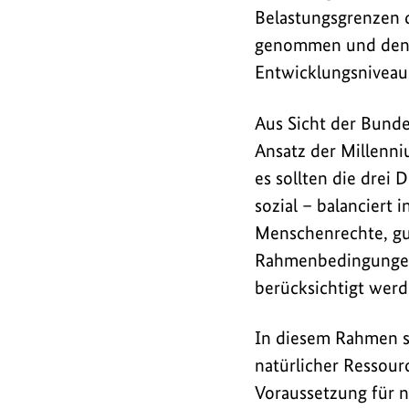
BMZ
Belastungsgrenzen de
und
genommen und den v
BMU
Entwicklungsniveau
vorgelegten
Bericht
Aus Sicht der Bunde
"Die
Ansatz der Millenni
Post
es sollten die drei
2015-
sozial – balanciert 
Agenda
Menschenrechte, gu
für
nachhaltige
Rahmenbedingungen 
Entwicklung:
berücksichtigt werd
Gemeinsame
globale
In diesem Rahmen so
Herausforderungen,
natürlicher Ressour
Interessen
Voraussetzung für n