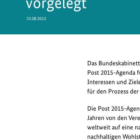
vorgelegt
23.08.2013
Das
Das Bundeskabinett
Bundeskabinett
Post 2015-Agenda f
hat
Interessen und Ziel
am
für den Prozess der
21.
August
Die Post 2015-Agen
2013
Jahren von den Vere
den
weltweit auf eine n
von
nachhaltigen Wohls