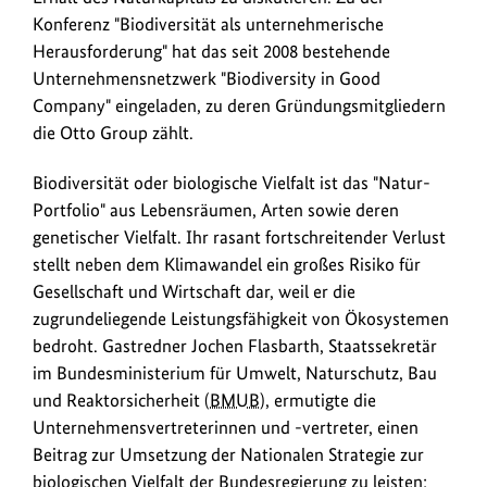
am
Konferenz "Biodiversität als unternehmerische
17.
Herausforderung" hat das seit 2008 bestehende
November
Unternehmensnetzwerk "Biodiversity in Good
bei
Company" eingeladen, zu deren Gründungsmitgliedern
der
die Otto Group zählt.
Otto
Group
Biodiversität oder biologische Vielfalt ist das "Natur-
in
Portfolio" aus Lebensräumen, Arten sowie deren
Hamburg
genetischer Vielfalt. Ihr rasant fortschreitender Verlust
zusammen,
stellt neben dem Klimawandel ein großes Risiko für
um
Gesellschaft und Wirtschaft dar, weil er die
über
zugrundeliegende Leistungsfähigkeit von Ökosystemen
Herausforderungen
bedroht. Gastredner Jochen Flasbarth, Staatssekretär
und
im Bundesministerium für Umwelt, Naturschutz, Bau
Handlungsmöglichkeiten
und Reaktorsicherheit (
BMUB
), ermutigte die
zum
Unternehmensvertreterinnen und -vertreter, einen
Erhalt
Beitrag zur Umsetzung der Nationalen Strategie zur
des
biologischen Vielfalt der Bundesregierung zu leisten: