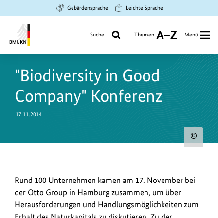
Zum
Zur
Zur
Gebärdensprache
Leichte Sprache
Hauptinhalt
Suche
Hauptnavigation
springen
springen
springen
Suche
Themen
Menü
A
bis
Bundesministerium
Z
für
"Biodiversity in Good
Umwelt,
Klimaschutz,
Company" Konferenz
Naturschutz
und
17.11.2014
nukleare
Sicherheit
Urh
zum
Bild
Rund
Rund 100 Unternehmen kamen am 17. November bei
anz
100
der Otto Group in Hamburg zusammen, um über
Unternehmen
Herausforderungen und Handlungsmöglichkeiten zum
kamen
Erhalt des Naturkapitals zu diskutieren. Zu der