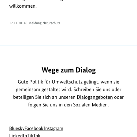
willkommen.
17.11.2014 | Meldung Naturschutz
https://www.bundesumweltministerium.de/ME7384
Wege zum Dialog
Gute Politik für Umweltschutz gelingt, wenn sie
gemeinsam gestaltet wird. Schreiben Sie uns oder
beteiligen Sie sich an unseren
Dialogangeboten
oder
folgen Sie uns in den
Sozialen Medien
.
Social
zur
zur
zur
Bluesky
Facebook
Instagram
Media
Bluesky-
zur
zur
Facebook-
Instagram-
LinkedIn
TikTok